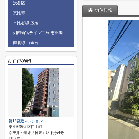
渋谷区
物件情報
恵比寿
日比谷線 広尾
湘南新宿ライン宇須 恵比寿
南北線 白金台
おすすめ物件
第18宮廷マンション
東京都渋谷区円山町
京王井の頭線「神泉」駅 徒歩4分
築53年