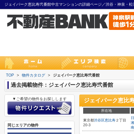
ジェイパーク恵比寿弐番館中古マンションの詳細ページ／渋谷・神泉・松
TOP
>
物件カタログ
>
ジェイパーク恵比寿弐番館
過去掲載物件：ジェイパーク恵比寿弐番館
▼ご希望の物件をお探しします
ジェイパーク恵比
所在地
東京都
渋谷区
恵比寿
２丁目
同じエリアの物件
20-3