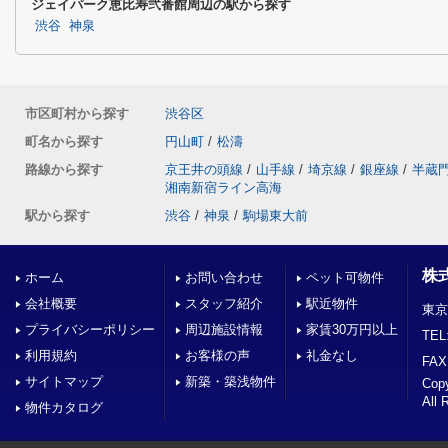
ジェイパーク恵比寿弐番館周辺の駅から探す
渋谷
神泉
市区町村から探す
渋谷区
町名から探す
円山町
/
松濤
路線から探す
京王井の頭線
/
山手線
/
埼京線
/
銀座線
/
半蔵
湘南新宿ライン高海
駅から探す
渋谷
/
神泉
/
駒場東大前
株
ホーム
お問い合わせ
ペット可物件
会社概要
スタッフ紹介
駅近物件
東京
プライバシーポリシー
周辺施設情報
家賃30万円以上
TEL
利用規約
お客様の声
礼金なし
FAX
サイトマップ
新築・築浅物件
Co
All 
物件カタログ