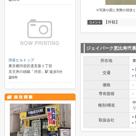
※写真や図と実際の現状と
【外観】
コメント
ジェイパーク恵比寿弐
渋谷ヒルトップ
所在地
東京都渋谷区道玄坂１丁目
京王井の頭線「渋谷」駅 徒歩5分
交通
築9年
価格
-
専有面積
-
中
種別/構造
取扱会社