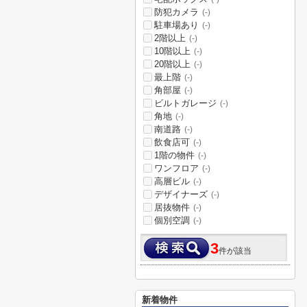
防犯カメラ
(-)
駐車場あり
(-)
2階以上
(-)
10階以上
(-)
20階以上
(-)
最上階
(-)
角部屋
(-)
ビルトガレージ
(-)
角地
(-)
南道路
(-)
飲食店可
(-)
1階の物件
(-)
ワンフロア
(-)
高層ビル
(-)
デザイナーズ
(-)
居抜物件
(-)
個別空調
(-)
3
件が該当
新着物件