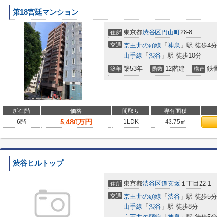
第18宮廷マンション
東京都
渋谷区
円山町
28-8
住所
交通
京王井の頭線
「
神泉
」駅 徒歩4分
山手線
「
渋谷
」駅 徒歩10分
築53年
12階建
鉄
築年
階数
構造
所在階
価格
間取り
専有面積
5,480
万円
6階
1LDK
43.75㎡
渋谷ヒルトップ
東京都
渋谷区
道玄坂
１丁目22-1
住所
交通
京王井の頭線
「
渋谷
」駅 徒歩5分
山手線
「
渋谷
」駅 徒歩8分
京王井の頭線
「
神泉
」駅 徒歩5分