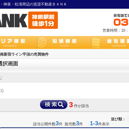
谷・神泉・松濤周辺の賃貸不動産ＢＡＮＫ
営業時間：10：0
湘南新宿ライン宇須の売買物件
選択画面
む
(1)
3
件が該当
並び順：
3
3
1-3
該当公開件数
件 販売数
件
件表示