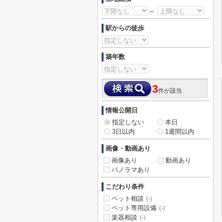
～
駅からの徒歩
築年数
3
件が該当
情報公開日
指定しない
本日
3日以内
1週間以内
画像・動画あり
画像あり
動画あり
パノラマあり
こだわり条件
ペット相談
(-)
ペット専用設備
(-)
楽器相談
(-)