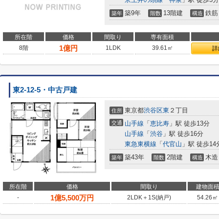
築9年
13階建
鉄筋
築年
階数
構造
所在階
価格
間取り
専有面積
1
億円
8階
1LDK
39.61㎡
詳
東2-12-5・中古戸建
東京都
渋谷区
東
２丁目
住所
交通
山手線
「
恵比寿
」駅 徒歩13分
山手線
「
渋谷
」駅 徒歩16分
東急東横線
「
代官山
」駅 徒歩14
築43年
2階建
木造
築年
階数
構造
所在階
価格
間取り
建物面
1
億
5,500
万円
-
2LDK＋1S(納戸)
54.26㎡