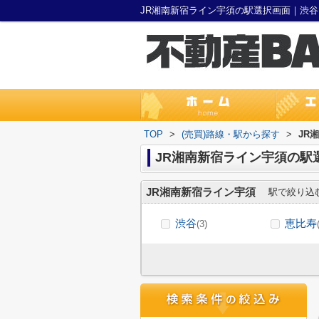
JR湘南新宿ライン宇須の駅選択画面｜渋
TOP
>
(売買)路線・駅から探す
>
JR
JR湘南新宿ライン宇須の駅
JR湘南新宿ライン宇須
駅で絞り込
渋谷
恵比寿
(3)