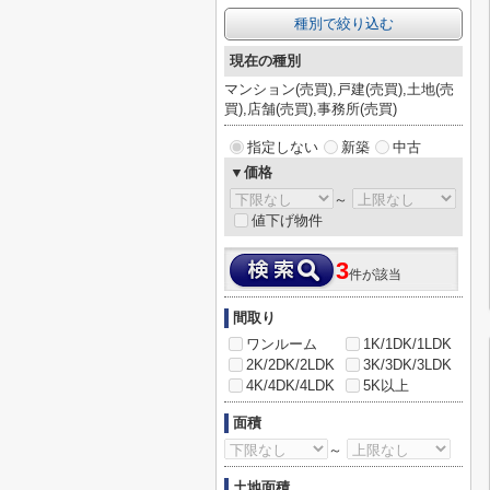
種別で絞り込む
現在の種別
マンション(売買),戸建(売買),土地(売
買),店舗(売買),事務所(売買)
指定しない
新築
中古
▼価格
～
値下げ物件
3
件が該当
間取り
ワンルーム
1K/1DK/1LDK
2K/2DK/2LDK
3K/3DK/3LDK
4K/4DK/4LDK
5K以上
面積
～
土地面積