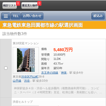
0
0
検討リスト
最近見た物件
お問い合わせ
絞込み
TEL
東急電鉄東急田園都市線の駅選択画面
該当物件数
3
件
第18宮廷マンション
価格
5,480万円
管理費
10,600円
1LDK
間取り
面積
43.75㎡
築年月
築53年
京王井の頭線
「
神泉
」駅 徒歩4分
東京都
渋谷区
円山町
28-8
山手線
「
渋谷
」駅 徒歩10分
神泉駅徒歩４分・渋谷へも徒歩圏内（複数路線利用可能）、コンビ
ニ・スーパー（２４時間営業）至近、松濤公園・美術館にも近い、オ
ートロック
渋谷ヒルトップ