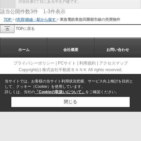
渋谷区東2丁目にある中古戸建です。
該当公開件数
3
件
1-3
件表示
TOP
>
(売買)路線・駅から探す
>
東急電鉄東急田園都市線の売買物件
TOPに戻る
ホーム
会社概要
お問い合わせ
プライバシーポリシー
|
PCサイト
|
利用規約
|
アクセスマップ
Copyright(c) 株式会社不動産ＢＡＮＫ All rights reserved.
当サイトでは、お客様の当サイト利用状況把握、サービス向上検討を目的と
して、クッキー（Cookie）を使用しています。
詳しくは、当社の
「Cookieの取扱いについて」
をご確認ください。
閉じる
検討リスト追加
お問い合わせ