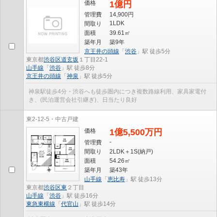
価格
1億円
管理費
14,900円
1LDK
間取り
面積
39.61㎡
築年月
築9年
京王井の頭線
「
渋谷
」駅 徒歩5分
東京都
渋谷区
道玄坂
１丁目22-1
山手線
「
渋谷
」駅 徒歩8分
京王井の頭線
「
神泉
」駅 徒歩5分
神泉駅徒歩4分・渋谷へも徒歩圏内につき複数路線利用、家具家電付
き、(民泊運営会社引継ぎ)、日当たり良好
東2-12-5・中古戸建
価格
1億5,500万円
-
管理費
間取り
2LDK＋1S(納戸)
面積
54.26㎡
築年月
築43年
山手線
「
恵比寿
」駅 徒歩13分
東京都
渋谷区
東
２丁目
山手線
「
渋谷
」駅 徒歩16分
東急東横線
「
代官山
」駅 徒歩14分