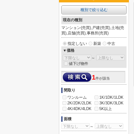
種別で絞り込む
現在の種別
マンション(売買),戸建(売買),土地(売
買),店舗(売買),事務所(売買)
指定しない
新築
中古
▼価格
～
値下げ物件
1
件が該当
間取り
ワンルーム
1K/1DK/1LDK
2K/2DK/2LDK
3K/3DK/3LDK
4K/4DK/4LDK
5K以上
面積
～