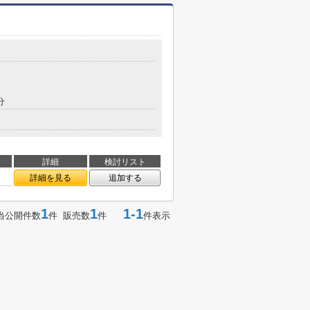
分
積
詳細
検討リスト
詳細を見る
追加する
1
1
1-1
当公開件数
件 販売数
件
件表示