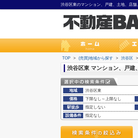
TOP
>
(売買)地域から探す
>
渋谷区
渋谷区東 マンション、戸建
地域
渋谷区東
価格
下限なし～上限なし
駅徒歩
指定しない
設備条件
指定なし