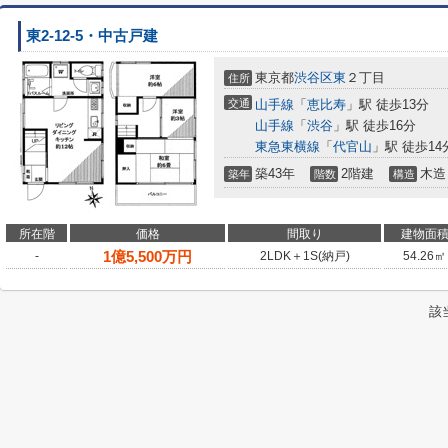
東2-12-5・中古戸建
東京都
渋谷区
東
２丁目
住所
交通
山手線
「
恵比寿
」駅 徒歩13分
山手線
「
渋谷
」駅 徒歩16分
東急東横線
「
代官山
」駅 徒歩14
築43年
2階建
木造
築年
階数
構造
所在階
価格
間取り
建物面
1
億
5,500
万円
-
2LDK＋1S(納戸)
54.26㎡
該