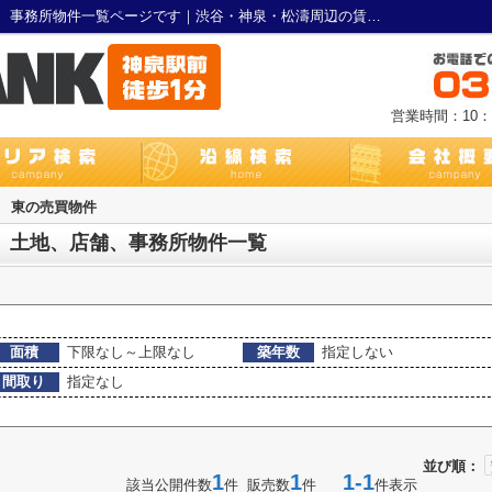
渋谷区東のマンション、戸建、土地、店舗、事務所物件一覧ページです｜渋谷・神泉・松濤周辺の賃貸不動産ＢＡＮＫ
営業時間：10：0
>
東の売買物件
、土地、店舗、事務所物件一覧
面積
下限なし～上限なし
築年数
指定しない
間取り
指定なし
並び順：
1
1
1-1
該当公開件数
件 販売数
件
件表示