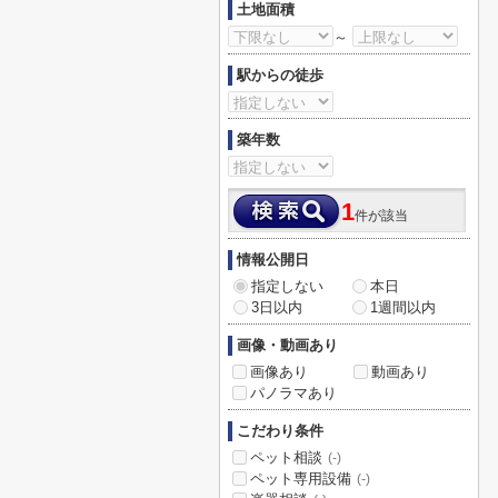
土地面積
～
駅からの徒歩
築年数
1
件が該当
情報公開日
指定しない
本日
3日以内
1週間以内
画像・動画あり
画像あり
動画あり
パノラマあり
こだわり条件
ペット相談
(-)
ペット専用設備
(-)