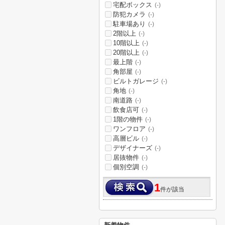
宅配ボックス
(-)
防犯カメラ
(-)
駐車場あり
(-)
2階以上
(-)
10階以上
(-)
20階以上
(-)
最上階
(-)
角部屋
(-)
ビルトガレージ
(-)
角地
(-)
南道路
(-)
飲食店可
(-)
1階の物件
(-)
ワンフロア
(-)
高層ビル
(-)
デザイナーズ
(-)
居抜物件
(-)
個別空調
(-)
1
件が該当