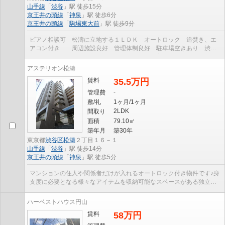
山手線
「
渋谷
」駅 徒歩15分
京王井の頭線
「
神泉
」駅 徒歩6分
京王井の頭線
「
駒場東大前
」駅 徒歩9分
ピアノ相談可 松濤に立地する１ＬＤＫ オートロック 追焚き、エ
アコン付き 周辺施設良好 管理体制良好 駐車場空きあり 渋谷
駅、神泉駅二駅利用可 BS／CATV引込み有 宅配BOX...
アステリオン松濤
賃料
35.5万円
-
管理費
敷/礼
1ヶ月/1ヶ月
2LDK
間取り
面積
79.10㎡
築年月
築30年
東京都
渋谷区
松濤
２丁目１６－１
山手線
「
渋谷
」駅 徒歩14分
京王井の頭線
「
神泉
」駅 徒歩5分
マンションの住人や関係者だけが入れるオートロック付き物件です♪身
支度に必要となる様々なアイテムを収納可能なスペースがある独立洗
面台を備えております♪収納はシューズボックス・...
ハーベストハウス円山
賃料
58万円