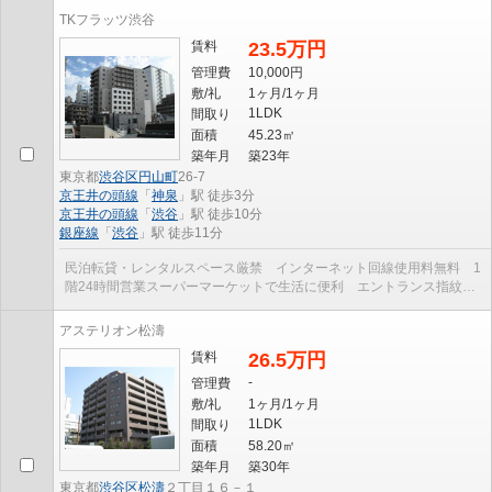
TKフラッツ渋谷
賃料
23.5万円
管理費
10,000円
敷/礼
1ヶ月/1ヶ月
1LDK
間取り
面積
45.23㎡
築年月
築23年
東京都
渋谷区
円山町
26-7
京王井の頭線
「
神泉
」駅 徒歩3分
京王井の頭線
「
渋谷
」駅 徒歩10分
銀座線
「
渋谷
」駅 徒歩11分
民泊転貸・レンタルスペース厳禁 インターネット回線使用料無料 1
階24時間営業スーパーマーケットで生活に便利 エントランス指紋照
合開錠システム 管理人常駐のマンションです
アステリオン松濤
賃料
26.5万円
-
管理費
敷/礼
1ヶ月/1ヶ月
1LDK
間取り
面積
58.20㎡
築年月
築30年
東京都
渋谷区
松濤
２丁目１６－１