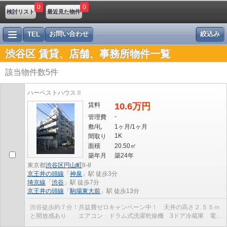
0
0
検討リスト
最近見た物件
お問い合わせ
絞込み
TEL
渋谷区 賃貸、店舗、事務所物件一覧
該当物件数
5
件
ハーベストハウスⅡ
賃料
10.6万円
-
管理費
敷/礼
1ヶ月/1ヶ月
1K
間取り
面積
20.50㎡
築年月
築24年
東京都
渋谷区
円山町
8-8
京王井の頭線
「
神泉
」駅 徒歩3分
埼京線
「
渋谷
」駅 徒歩7分
京王井の頭線
「
駒場東大前
」駅 徒歩13分
渋谷徒歩約７分！共益費ゼロキャンペーン中！ 天井の高さ２.５５ｍ
と開放感あり エアコン ドラム式洗濯乾燥機 3ドア冷蔵庫 電子
レンジ 宅配ボックス オートロック・防犯カメ...