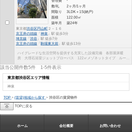
-
管理費
敷/礼
2ヶ月/1ヶ月
間取り
3LDK＋1S(納戸)
面積
122.00㎡
築年月
築24年
東京都
渋谷区
円山町
２－１６
京王井の頭線
「
神泉
」駅 徒歩3分
埼京線
「
渋谷
」駅 徒歩7分
京王井の頭線
「
駒場東大前
」駅 徒歩13分
ハイグレードな生活空間を提供する充実した設備完備 各部屋床暖
房 大理石浴室ジェットブローバス 122㎡メゾネットタイプ ルーフ
バルコニー プライベートな屋上59㎡
該当公開件数
5
件
1-5
件表示
東京都渋谷区エリア情報
神泉
TOP
>
(賃貸)地域から探す
>
渋谷区の賃貸物件
TOPに戻る
ホーム
会社概要
お問い合わせ