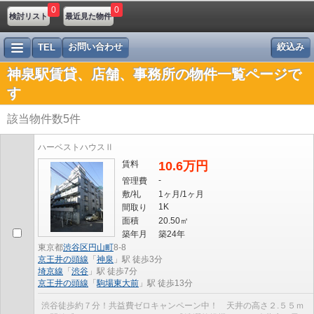
0
0
検討リスト
最近見た物件
お問い合わせ
絞込み
TEL
神泉駅賃貸、店舗、事務所の物件一覧ページで
す
該当物件数
5
件
ハーベストハウスⅡ
賃料
10.6万円
-
管理費
敷/礼
1ヶ月/1ヶ月
1K
間取り
面積
20.50㎡
築年月
築24年
東京都
渋谷区
円山町
8-8
京王井の頭線
「
神泉
」駅 徒歩3分
埼京線
「
渋谷
」駅 徒歩7分
京王井の頭線
「
駒場東大前
」駅 徒歩13分
渋谷徒歩約７分！共益費ゼロキャンペーン中！ 天井の高さ２.５５ｍ