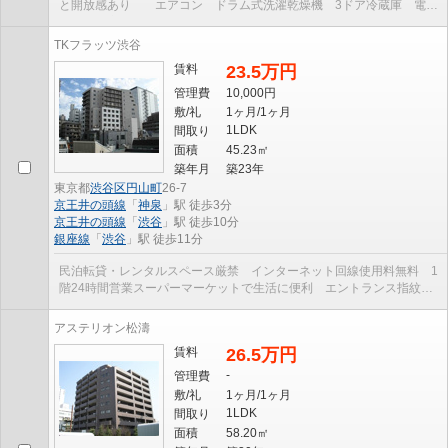
と開放感あり エアコン ドラム式洗濯乾燥機 3ドア冷蔵庫 電子
レンジ 宅配ボックス オートロック・防犯カメ...
TKフラッツ渋谷
賃料
23.5万円
管理費
10,000円
敷/礼
1ヶ月/1ヶ月
1LDK
間取り
面積
45.23㎡
築年月
築23年
東京都
渋谷区
円山町
26-7
京王井の頭線
「
神泉
」駅 徒歩3分
京王井の頭線
「
渋谷
」駅 徒歩10分
銀座線
「
渋谷
」駅 徒歩11分
民泊転貸・レンタルスペース厳禁 インターネット回線使用料無料 1
階24時間営業スーパーマーケットで生活に便利 エントランス指紋照
合開錠システム 管理人常駐のマンションです
アステリオン松濤
賃料
26.5万円
-
管理費
敷/礼
1ヶ月/1ヶ月
1LDK
間取り
面積
58.20㎡