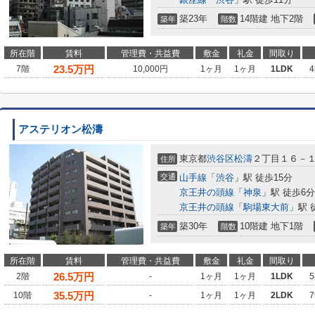
築23年
14階建 地下2階
築年
階数
所在階
賃料
管理費・共益費
敷金
礼金
間取り
23.5
万円
7階
10,000円
1ヶ月
1ヶ月
1LDK
4
アステリオン松濤
東京都
渋谷区
松濤
２丁目１６－
住所
交通
山手線
「
渋谷
」駅 徒歩15分
京王井の頭線
「
神泉
」駅 徒歩6分
京王井の頭線
「
駒場東大前
」駅 
築30年
10階建 地下1階
築年
階数
所在階
賃料
管理費・共益費
敷金
礼金
間取り
26.5
万円
2階
-
1ヶ月
1ヶ月
1LDK
5
35.5
万円
10階
-
1ヶ月
1ヶ月
2LDK
7