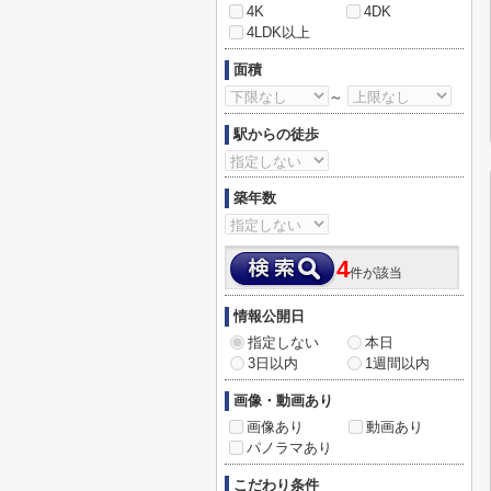
4K
4DK
4LDK以上
面積
～
駅からの徒歩
築年数
4
件が該当
情報公開日
指定しない
本日
3日以内
1週間以内
画像・動画あり
画像あり
動画あり
パノラマあり
こだわり条件