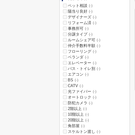
ペット相談
(-)
陽当り良好
(-)
デザイナーズ
(-)
リフォーム済
(-)
事務所可
(-)
分譲タイプ
(-)
ルームシェア可
(-)
仲介手数料半額
(-)
フローリング
(-)
ベランダ
(-)
エレベーター
(-)
バス・トイレ別
(-)
エアコン
(-)
BS
(-)
CATV
(-)
光ファイバー
(-)
オートロック
(-)
防犯カメラ
(-)
2階以上
(-)
10階以上
(-)
20階以上
(-)
角部屋
(-)
スケルトン渡し
(-)