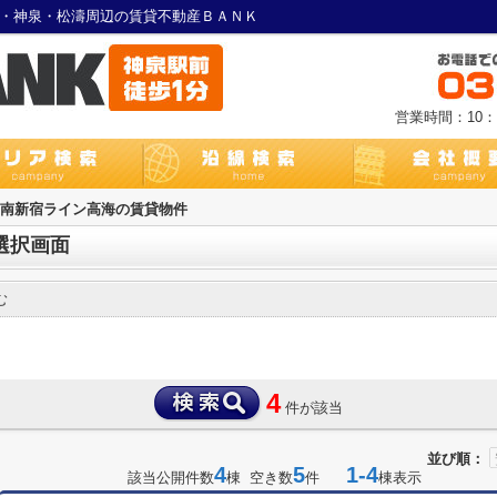
谷・神泉・松濤周辺の賃貸不動産ＢＡＮＫ
営業時間：10：0
湘南新宿ライン高海の賃貸物件
選択画面
む
4
件が該当
並び順：
4
5
1-4
該当公開件数
棟 空き数
件
棟表示