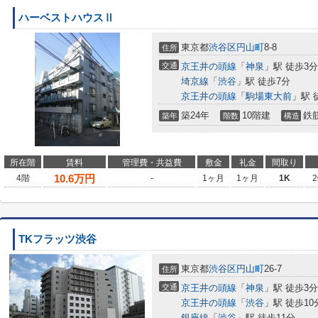
ハーベストハウスⅡ
東京都
渋谷区
円山町
8-8
住所
交通
京王井の頭線
「
神泉
」駅 徒歩3分
埼京線
「
渋谷
」駅 徒歩7分
京王井の頭線
「
駒場東大前
」駅 
築24年
10階建
鉄
築年
階数
構造
所在階
賃料
管理費・共益費
敷金
礼金
間取り
10.6
万円
4階
-
1ヶ月
1ヶ月
1K
2
TKフラッツ渋谷
東京都
渋谷区
円山町
26-7
住所
交通
京王井の頭線
「
神泉
」駅 徒歩3分
京王井の頭線
「
渋谷
」駅 徒歩10
銀座線
「
渋谷
」駅 徒歩11分