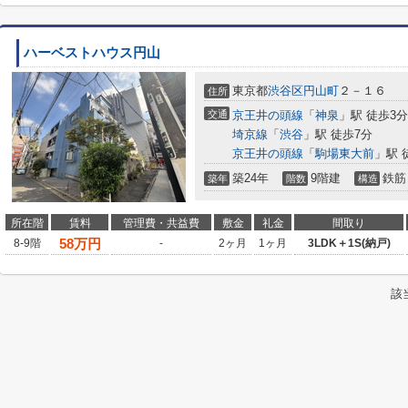
ハーベストハウス円山
東京都
渋谷区
円山町
２－１６
住所
交通
京王井の頭線
「
神泉
」駅 徒歩3分
埼京線
「
渋谷
」駅 徒歩7分
京王井の頭線
「
駒場東大前
」駅 
築24年
9階建
鉄筋
築年
階数
構造
所在階
賃料
管理費・共益費
敷金
礼金
間取り
58
万円
8-9階
-
2ヶ月
1ヶ月
3LDK＋1S(納戸)
該