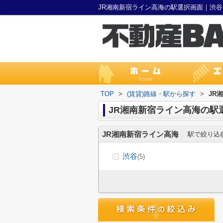
JR湘南新宿ライン高海の駅選択画面｜渋
TOP
>
(賃貸)路線・駅から探す
>
JR
JR湘南新宿ライン高海の駅
JR湘南新宿ライン高海
駅で絞り込
渋谷
(5)