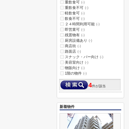
重飲食可
(-)
重飲食不可
(-)
軽飲食可
(-)
飲食不可
(-)
２４時間利用可能
(-)
即営業可
(-)
残置物有
(-)
厨房設備あり
(-)
商店街
(-)
路面店
(-)
スナック・バー向け
(-)
美容室向け
(-)
物販向け
(-)
1階の物件
(-)
4
件が該当
新着物件