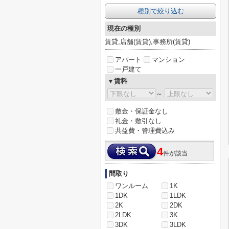
種別で絞り込む
現在の種別
賃貸,店舗(賃貸),事務所(賃貸)
アパート
マンション
一戸建て
▼賃料
～
敷金・保証金なし
礼金・敷引なし
共益費・管理費込み
4
件が該当
間取り
ワンルーム
1K
1DK
1LDK
2K
2DK
2LDK
3K
3DK
3LDK