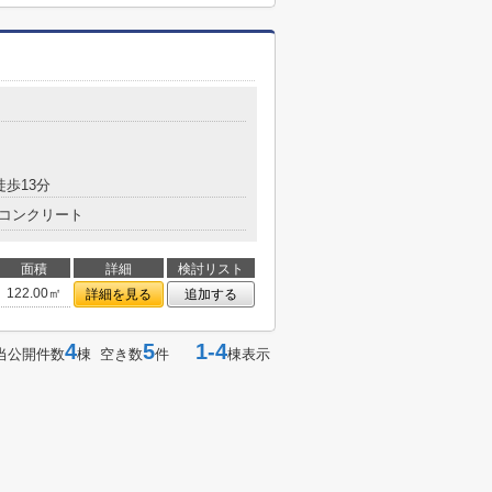
徒歩13分
コンクリート
面積
詳細
検討リスト
122.00㎡
詳細を見る
追加する
4
5
1-4
当公開件数
棟 空き数
件
棟表示