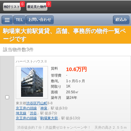
0
0
検討リスト
最近見た物件
お問い合わせ
絞込み
TEL
駒場東大前駅賃貸、店舗、事務所の物件一覧ペ
ージです
該当物件数
3
件
ハーベストハウスⅡ
賃料
10.6万円
-
管理費
敷/礼
1ヶ月/1ヶ月
1K
間取り
面積
20.50㎡
築年月
築24年
東京都
渋谷区
円山町
8-8
京王井の頭線
「
神泉
」駅 徒歩3分
埼京線
「
渋谷
」駅 徒歩7分
京王井の頭線
「
駒場東大前
」駅 徒歩13分
渋谷徒歩約７分！共益費ゼロキャンペーン中！ 天井の高さ２.５５ｍ