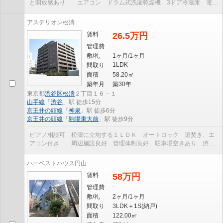
と開放感あり エアコン ドラム式洗濯乾燥機 3ドア冷蔵庫 電子
レンジ 宅配ボックス オートロック・防犯カメ...
アステリオン松濤
賃料
26.5万円
-
管理費
敷/礼
1ヶ月/1ヶ月
1LDK
間取り
面積
58.20㎡
築年月
築30年
東京都
渋谷区
松濤
２丁目１６－１
山手線
「
渋谷
」駅 徒歩15分
京王井の頭線
「
神泉
」駅 徒歩6分
京王井の頭線
「
駒場東大前
」駅 徒歩9分
ピアノ相談可 松濤に立地する１ＬＤＫ オートロック 追焚き、エ
アコン付き 周辺施設良好 管理体制良好 駐車場空きあり 渋谷
駅、神泉駅二駅利用可 BS／CATV引込み有 宅配BOX...
ハーベストハウス円山
賃料
58万円
-
管理費
敷/礼
2ヶ月/1ヶ月
間取り
3LDK＋1S(納戸)
面積
122.00㎡