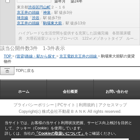
築年月
築24年
東京都
渋谷区
円山町
２－１６
京王井の頭線
「
神泉
」駅 徒歩3分
埼京線
「
渋谷
」駅 徒歩7分
京王井の頭線
「
駒場東大前
」駅 徒歩13分
ハイグレードな生活空間を提供する充実した設備完備 各部屋床暖
房 大理石浴室ジェットブローバス 122㎡メゾネットタイプ ルーフ
バルコニー プライベートな屋上59㎡
該当公開件数
3
件
1-3
件表示
TOP
>
(賃貸)路線・駅から探す
>
京王電鉄京王井の頭線
>
駒場東大前駅の賃貸
物件
TOPに戻る
ホーム
会社概要
お問い合わせ
プライバシーポリシー
|
PCサイト
|
利用規約
|
アクセスマップ
Copyright(c) 株式会社不動産ＢＡＮＫ All rights reserved.
当サイトでは、お客様の当サイト利用状況把握、サービス向上検討を目的と
して、クッキー（Cookie）を使用しています。
詳しくは、当社の
「Cookieの取扱いについて」
をご確認ください。