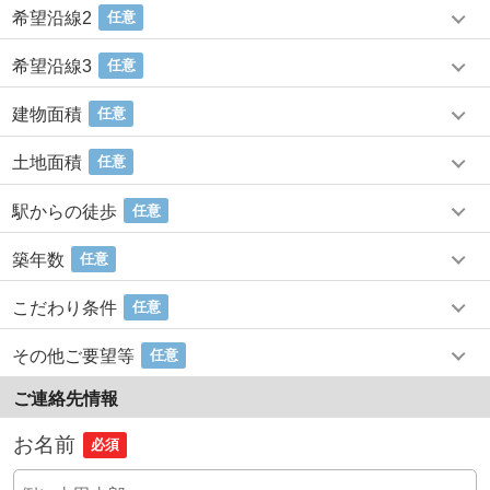
希望沿線2
任意
希望沿線3
任意
建物面積
任意
土地面積
任意
駅からの徒歩
任意
築年数
任意
こだわり条件
任意
その他ご要望等
任意
ご連絡先情報
お名前
必須