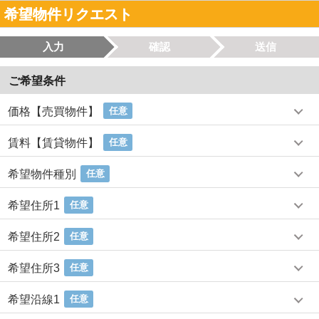
希望物件リクエスト
入力
確認
送信
ご希望条件
価格【売買物件】
任意
賃料【賃貸物件】
任意
希望物件種別
任意
希望住所1
任意
希望住所2
任意
希望住所3
任意
希望沿線1
任意