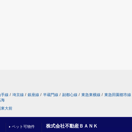
山手線
/
埼京線
/
銀座線
/
半蔵門線
/
副都心線
/
東急東横線
/
東急田園都市線
高海
場東大前
株式会社不動産ＢＡＮＫ
ペット可物件