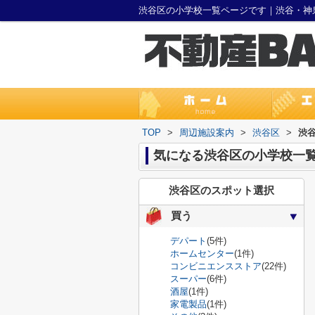
渋谷区の小学校一覧ページです｜渋谷・神
TOP
>
周辺施設案内
>
渋谷区
>
渋
気になる渋谷区の小学校一
渋谷区のスポット選択
買う
デパート
(5件)
ホームセンター
(1件)
コンビニエンスストア
(22件)
スーパー
(6件)
酒屋
(1件)
家電製品
(1件)