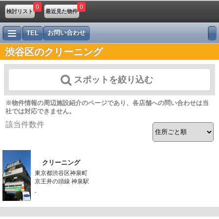
0
0
検討リスト
最近見た物件
お問い合わせ
TEL
渋谷区のクリーニング
スポットを絞り込む
※物件情報の周辺施設紹介のページであり、各店舗への問い合わせは当
社では対応できません。
該当件数
件
クリーニング
東京都渋谷区神泉町
京王井の頭線 神泉駅
-