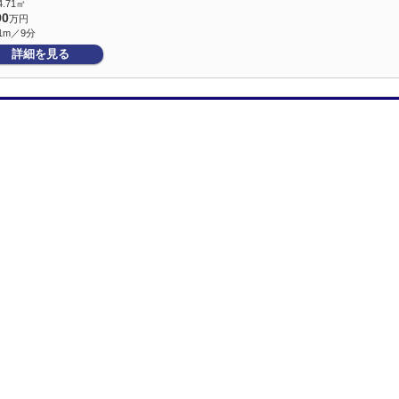
4.71㎡
90
万円
1m／9分
詳細を見る