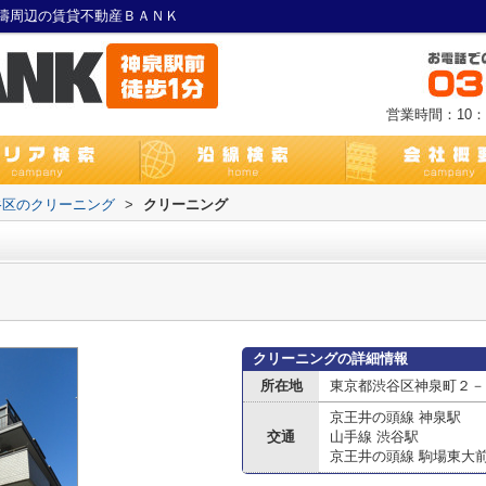
濤周辺の賃貸不動産ＢＡＮＫ
営業時間：10：0
谷区のクリーニング
>
クリーニング
クリーニングの詳細情報
所在地
東京都渋谷区神泉町２－
京王井の頭線 神泉駅
交通
山手線 渋谷駅
京王井の頭線 駒場東大