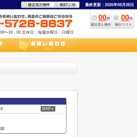
最終更新：2026年08月08日
00
00
件
件
最近見た物件
検討リスト
0〜18：00
定休日：毎週水曜日・日曜日
８
MAP
▼
前駅