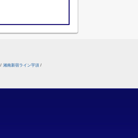
/
湘南新宿ライン宇須
/