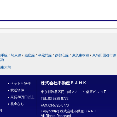
山手線
/
埼京線
/
銀座線
/
半蔵門線
/
副都心線
/
東急東横線
/
東急田園都市線
高海
場東大前
株式会社不動産ＢＡＮＫ
ペット可物件
駅近物件
東京都渋谷区円山町２３－７ 桑原ビル １F
家賃30万円以上
TEL:03-5728-8772
礼金なし
FAX:03-5728-8773
件
Copyright(c) 株式会社不動産ＢＡＮＫ
All Rights Reserved.