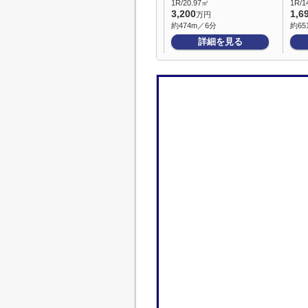
1R/20.97㎡
1R/1
3,200
1,6
万円
約474m／6分
約65
詳細を見る