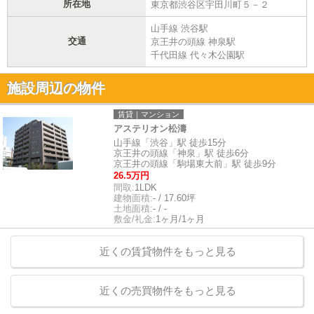
所在地
東京都渋谷区宇田川町５－２
山手線 渋谷駅
交通
京王井の頭線 神泉駅
千代田線 代々木公園駅
施設周辺の物件
賃貸｜マンション
アステリオン松濤
山手線「渋谷」駅 徒歩15分
京王井の頭線「神泉」駅 徒歩6分
京王井の頭線「駒場東大前」駅 徒歩9分
26.5万円
間取:
1LDK
建物面積:
- / 17.60坪
土地面積:
- / -
敷金/礼金:
1ヶ月/1ヶ月
近くの賃貸物件をもっと見る
近くの売買物件をもっと見る