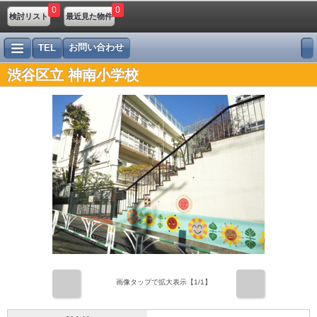
0
0
検討リスト
最近見た物件
お問い合わせ
TEL
渋谷区立 神南小学校
前
次
画像タップで拡大表示【
1
/1】