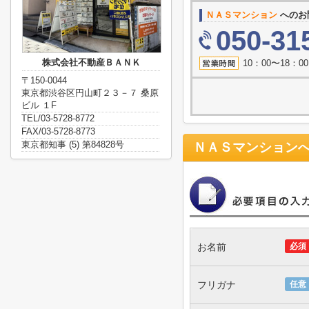
ＮＡＳマンション
へのお
050-31
株式会社不動産ＢＡＮＫ
10：00〜18：
〒150-0044
東京都渋谷区円山町２３－７ 桑原
ビル １F
TEL/03-5728-8772
FAX/03-5728-8773
東京都知事 (5) 第84828号
ＮＡＳマンション
お名前
必須
フリガナ
任意