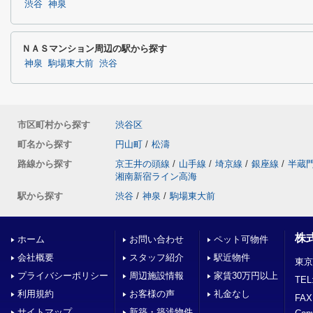
渋谷
神泉
ＮＡＳマンション周辺の駅から探す
神泉
駒場東大前
渋谷
市区町村から探す
渋谷区
町名から探す
円山町
/
松濤
路線から探す
京王井の頭線
/
山手線
/
埼京線
/
銀座線
/
半蔵
湘南新宿ライン高海
駅から探す
渋谷
/
神泉
/
駒場東大前
株
ホーム
お問い合わせ
ペット可物件
会社概要
スタッフ紹介
駅近物件
東京
プライバシーポリシー
周辺施設情報
家賃30万円以上
TEL
利用規約
お客様の声
礼金なし
FAX
サイトマップ
新築・築浅物件