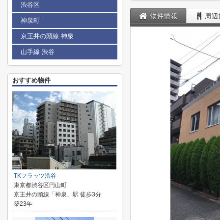
渋谷区
物件情報
周辺
神泉町
京王井の頭線 神泉
山手線 渋谷
おすすめ物件
TKフラッツ渋谷
東京都渋谷区円山町
京王井の頭線「神泉」駅 徒歩3分
築23年