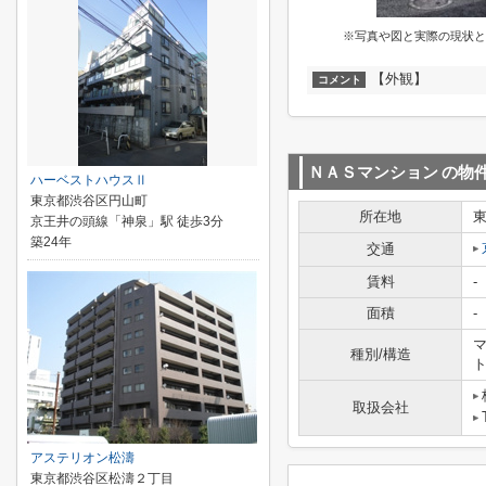
※写真や図と実際の現状と
【外観】
コメント
ＮＡＳマンション
の物
ハーベストハウスⅡ
東京都渋谷区円山町
所在地
京王井の頭線「神泉」駅 徒歩3分
築24年
交通
賃料
-
面積
-
マ
種別/構造
取扱会社
アステリオン松濤
東京都渋谷区松濤２丁目