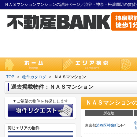
ＮＡＳマンションマンションの詳細ページ／渋谷・神泉・松濤周辺の賃貸
TOP
>
物件カタログ
>
ＮＡＳマンション
過去掲載物件：ＮＡＳマンション
▼ご希望の物件をお探しします
ＮＡＳマンション
所在地
東京都
渋谷区
神泉町
14-4
同じエリアの物件