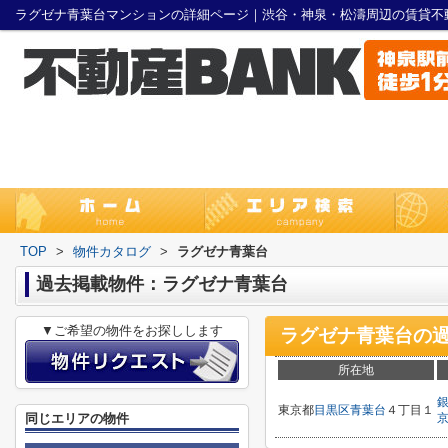
ラグゼナ青葉台マンションの詳細ページ｜渋谷・神泉・松濤周辺の賃貸不
TOP
>
物件カタログ
>
ラグゼナ青葉台
過去掲載物件：ラグゼナ青葉台
▼ご希望の物件をお探しします
ラグゼナ青葉台
の
所在地
東京都
目黒区
青葉台
４丁目１
同じエリアの物件