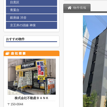
目黒区
物件情報
青葉台
銀座線 渋谷
京王井の頭線 神泉
おすすめ物件
株式会社不動産ＢＡＮＫ
〒150-0044