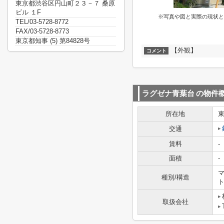
東京都渋谷区円山町２３－７ 桑原
ビル １F
※写真や図と実際の現状と
TEL/03-5728-8772
FAX/03-5728-8773
東京都知事 (5) 第84828号
【外観】
コメント
ラグゼナ青葉台
の物件
所在地
交通
賃料
-
面積
-
マ
種別/構造
取扱会社