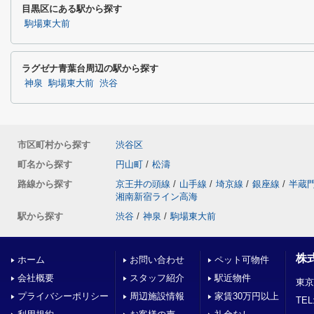
目黒区にある駅から探す
駒場東大前
ラグゼナ青葉台周辺の駅から探す
神泉
駒場東大前
渋谷
市区町村から探す
渋谷区
町名から探す
円山町
/
松濤
路線から探す
京王井の頭線
/
山手線
/
埼京線
/
銀座線
/
半蔵
湘南新宿ライン高海
駅から探す
渋谷
/
神泉
/
駒場東大前
株
ホーム
お問い合わせ
ペット可物件
会社概要
スタッフ紹介
駅近物件
東京
プライバシーポリシー
周辺施設情報
家賃30万円以上
TEL