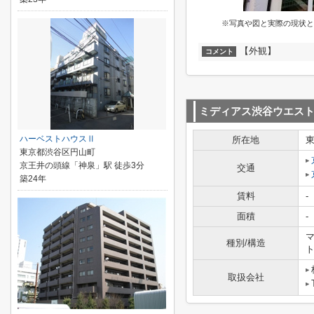
※写真や図と実際の現状と
【外観】
コメント
ミディアス渋谷ウエス
ハーベストハウスⅡ
所在地
東京都渋谷区円山町
京王井の頭線「神泉」駅 徒歩3分
交通
築24年
賃料
-
面積
-
マ
種別/構造
取扱会社