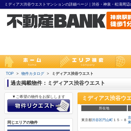
ミディアス渋谷ウエストマンションの詳細ページ｜渋谷・神泉・松濤周辺
TOP
>
物件カタログ
>
ミディアス渋谷ウエスト
過去掲載物件：ミディアス渋谷ウエスト
▼ご希望の物件をお探しします
ミディアス渋谷ウ
所在地
東京都
渋谷区
円山町
１５－８
同じエリアの物件