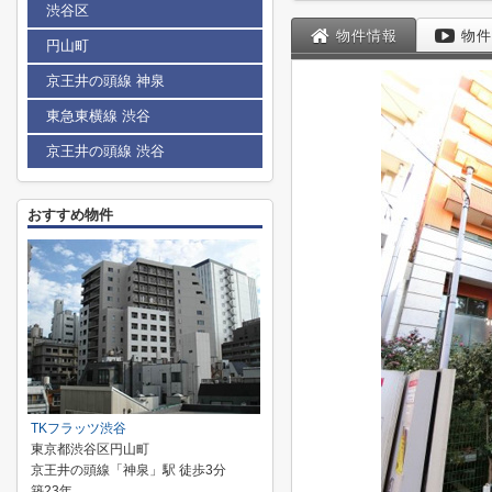
渋谷区
物件情報
物件
円山町
京王井の頭線 神泉
東急東横線 渋谷
京王井の頭線 渋谷
おすすめ物件
TKフラッツ渋谷
東京都渋谷区円山町
京王井の頭線「神泉」駅 徒歩3分
築23年