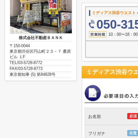
ミディアス渋谷ウエスト
050-31
10：00〜18：
株式会社不動産ＢＡＮＫ
〒150-0044
東京都渋谷区円山町２３－７ 桑原
ビル １F
TEL/03-5728-8772
FAX/03-5728-8773
ミディアス渋谷ウ
東京都知事 (5) 第84828号
お名前
必須
フリガナ
任意