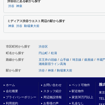
渋谷区にある駅から探す
渋谷
神泉
ミディアス渋谷ウエスト周辺の駅から探す
神泉
渋谷
駒場東大前
市区町村から探す
渋谷区
町名から探す
円山町
/
松濤
路線から探す
京王井の頭線
/
山手線
/
埼京線
/
銀座線
/
半蔵
湘南新宿ライン高海
駅から探す
渋谷
/
神泉
/
駒場東大前
株
ホーム
お問い合わせ
ペット可物件
会社概要
スタッフ紹介
駅近物件
東京
プライバシーポリシー
周辺施設情報
家賃30万円以上
TEL
利用規約
お客様の声
礼金なし
FAX