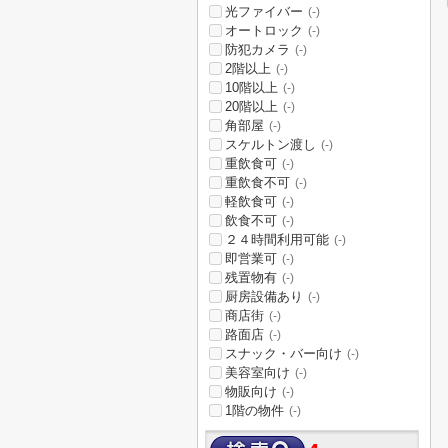
光ファイバー
(-)
オートロック
(-)
防犯カメラ
(-)
2階以上
(-)
10階以上
(-)
20階以上
(-)
角部屋
(-)
スケルトン渡し
(-)
重飲食可
(-)
重飲食不可
(-)
軽飲食可
(-)
飲食不可
(-)
２４時間利用可能
(-)
即営業可
(-)
残置物有
(-)
厨房設備あり
(-)
商店街
(-)
路面店
(-)
スナック・バー向け
(-)
美容室向け
(-)
物販向け
(-)
1階の物件
(-)