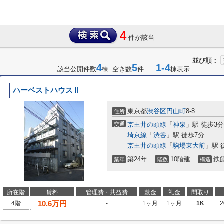
4
件が該当
並び順：
4
5
1-4
該当公開件数
棟 空き数
件
棟表示
ハーベストハウスⅡ
東京都
渋谷区
円山町
8-8
住所
交通
京王井の頭線
「
神泉
」駅 徒歩3分
埼京線
「
渋谷
」駅 徒歩7分
京王井の頭線
「
駒場東大前
」駅 
築24年
10階建
鉄
築年
階数
構造
所在階
賃料
管理費・共益費
敷金
礼金
間取り
10.6
万円
4階
-
1ヶ月
1ヶ月
1K
2