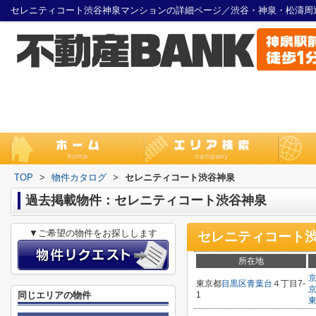
セレニティコート渋谷神泉マンションの詳細ページ／渋谷・神泉・松濤周
TOP
>
物件カタログ
>
セレニティコート渋谷神泉
過去掲載物件：セレニティコート渋谷神泉
▼ご希望の物件をお探しします
セレニティコート
所在地
東京都
目黒区
青葉台
４丁目7-
同じエリアの物件
1