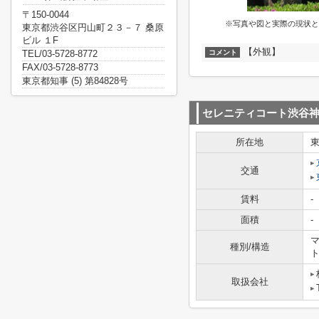
〒150-0044
※写真や図と実際の現状と
東京都渋谷区円山町２３－７ 桑原
ビル １F
【外観】
TEL/03-5728-8772
コメント
FAX/03-5728-8773
東京都知事 (5) 第84828号
セレニティコート渋谷
所在地
交通
賃料
-
面積
-
マ
種別/構造
取扱会社