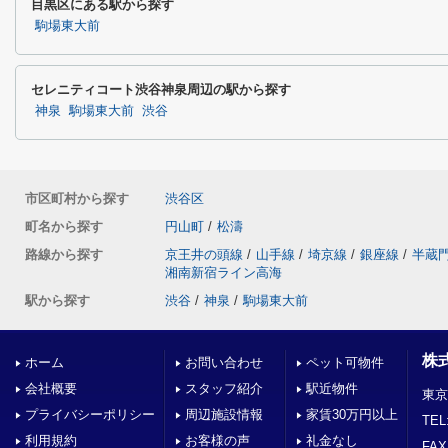
目黒区にある駅から探す
駒場東大前
セレニティコート渋谷神泉周辺の駅から探す
神泉
駒場東大前
渋谷
市区町村から探す
渋谷区
町名から探す
円山町
/
松濤
路線から探す
京王井の頭線
/
山手線
/
埼京線
/
銀座線
/
半蔵
湘南新宿ライン高海
駅から探す
渋谷
/
神泉
/
駒場東大前
株
ホーム
お問い合わせ
ペット可物件
会社概要
スタッフ紹介
駅近物件
東京
プライバシーポリシー
周辺施設情報
家賃30万円以上
TEL
利用規約
お客様の声
礼金なし
FAX