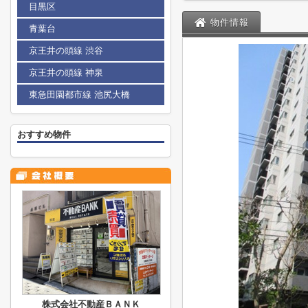
目黒区
物件情報
青葉台
京王井の頭線 渋谷
京王井の頭線 神泉
東急田園都市線 池尻大橋
おすすめ物件
株式会社不動産ＢＡＮＫ