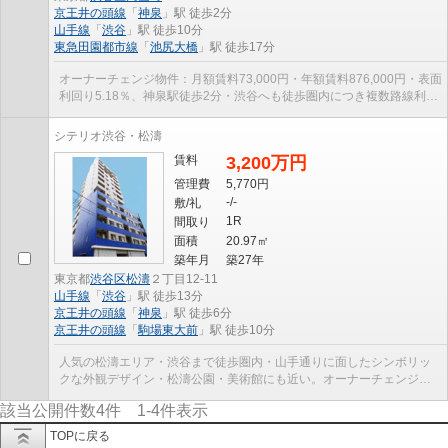
京王井の頭線
「
神泉
」駅 徒歩2分
山手線
「
渋谷
」駅 徒歩10分
東急田園都市線
「
池尻大橋
」駅 徒歩17分
オーナーチェンジ物件：月額賃料73,000円・年額賃料876,000円・表面
利回り5.18％、神泉駅徒歩2分・渋谷へも徒歩圏内につき複数路線利用
可能
シテリオ渋谷・松濤
賃料
3,200万円
管理費
5,770円
-/-
敷/礼
1R
間取り
面積
20.97㎡
築年月
築27年
東京都
渋谷区
松濤
２丁目12-11
山手線
「
渋谷
」駅 徒歩13分
京王井の頭線
「
神泉
」駅 徒歩6分
京王井の頭線
「
駒場東大前
」駅 徒歩10分
人気の松濤エリア・渋谷まで徒歩圏内・山手通りに面したシンボリッ
クな外観デザイン・松濤公園・美術館にも近い。オーナーチェンジ物
件（月額賃料：99,000円、年間賃料：1,188,000円、...
該当公開件数
4
件
1-4
件表示
TOPに戻る