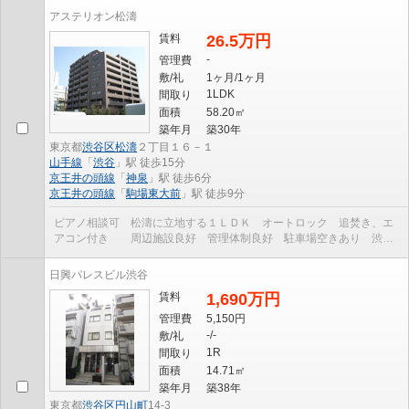
アステリオン松濤
賃料
26.5万円
-
管理費
敷/礼
1ヶ月/1ヶ月
1LDK
間取り
面積
58.20㎡
築年月
築30年
東京都
渋谷区
松濤
２丁目１６－１
山手線
「
渋谷
」駅 徒歩15分
京王井の頭線
「
神泉
」駅 徒歩6分
京王井の頭線
「
駒場東大前
」駅 徒歩9分
ピアノ相談可 松濤に立地する１ＬＤＫ オートロック 追焚き、エ
アコン付き 周辺施設良好 管理体制良好 駐車場空きあり 渋谷
駅、神泉駅二駅利用可 BS／CATV引込み有 宅配BOX...
日興パレスビル渋谷
賃料
1,690万円
管理費
5,150円
-/-
敷/礼
1R
間取り
面積
14.71㎡
築年月
築38年
東京都
渋谷区
円山町
14-3