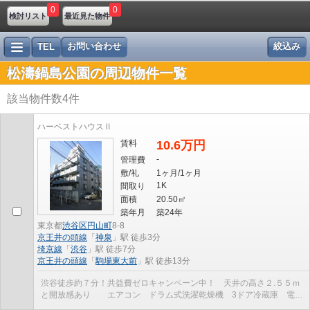
0
0
検討リスト
最近見た物件
お問い合わせ
絞込み
TEL
松濤鍋島公園の周辺物件一覧
該当物件数
4
件
ハーベストハウスⅡ
賃料
10.6万円
-
管理費
敷/礼
1ヶ月/1ヶ月
1K
間取り
面積
20.50㎡
築年月
築24年
東京都
渋谷区
円山町
8-8
京王井の頭線
「
神泉
」駅 徒歩3分
埼京線
「
渋谷
」駅 徒歩7分
京王井の頭線
「
駒場東大前
」駅 徒歩13分
渋谷徒歩約７分！共益費ゼロキャンペーン中！ 天井の高さ２.５５ｍ
と開放感あり エアコン ドラム式洗濯乾燥機 3ドア冷蔵庫 電子
レンジ 宅配ボックス オートロック・防犯カメ...