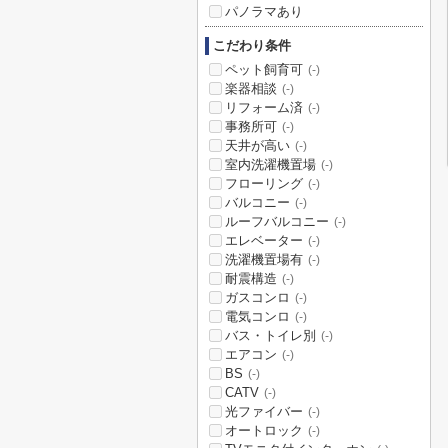
パノラマあり
こだわり条件
ペット飼育可
(-)
楽器相談
(-)
リフォーム済
(-)
事務所可
(-)
天井が高い
(-)
室内洗濯機置場
(-)
フローリング
(-)
バルコニー
(-)
ルーフバルコニー
(-)
エレベーター
(-)
洗濯機置場有
(-)
耐震構造
(-)
ガスコンロ
(-)
電気コンロ
(-)
バス・トイレ別
(-)
エアコン
(-)
BS
(-)
CATV
(-)
光ファイバー
(-)
オートロック
(-)