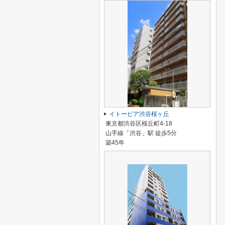
イトーピア渋谷桜ヶ丘
東京都渋谷区桜丘町4-18
山手線「渋谷」駅 徒歩5分
築45年