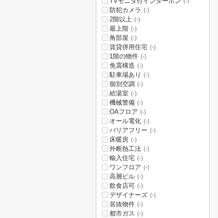
TVモニタ付インターホン
(-)
防犯カメラ
(-)
2階以上
(-)
最上階
(-)
角部屋
(-)
賃貸併用住宅
(-)
1階の物件
(-)
免震構造
(-)
駐車場あり
(-)
個別空調
(-)
給湯室
(-)
機械警備
(-)
OAフロア
(-)
オール電化
(-)
バリアフリー
(-)
床暖房
(-)
外断熱工法
(-)
輸入住宅
(-)
ワンフロア
(-)
高層ビル
(-)
飲食店可
(-)
デザイナーズ
(-)
居抜物件
(-)
都市ガス
(-)