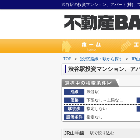
TOP
>
(投資)路線・駅から探す
>
JR
沿線
渋谷駅
価格
下限なし～上限なし
駅徒歩
指定しない
設備条件
指定なし
JR山手線
駅で絞り込む