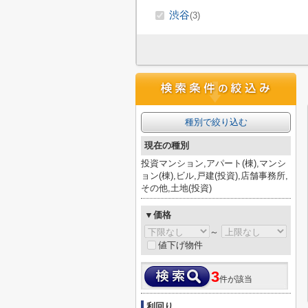
渋谷
(3)
種別で絞り込む
現在の種別
投資マンション,アパート(棟),マンシ
ョン(棟),ビル,戸建(投資),店舗事務所,
その他,土地(投資)
▼価格
～
値下げ物件
3
件が該当
利回り