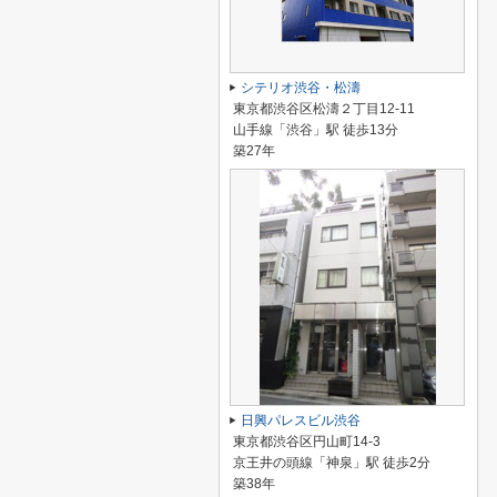
シテリオ渋谷・松濤
東京都渋谷区松濤２丁目12-11
山手線「渋谷」駅 徒歩13分
築27年
日興パレスビル渋谷
東京都渋谷区円山町14-3
京王井の頭線「神泉」駅 徒歩2分
築38年