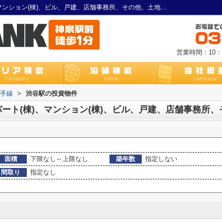
渋谷駅の投資マンション、アパート(棟)、マンション(棟)、ビル、戸建、店舗事務所、その他、土地物件一覧｜渋谷・神泉・松濤周辺の賃貸不動産ＢＡＮＫ
営業時間：10：0
山手線
>
渋谷駅の投資物件
面積
下限なし～上限なし
築年数
指定しない
間取り
指定なし