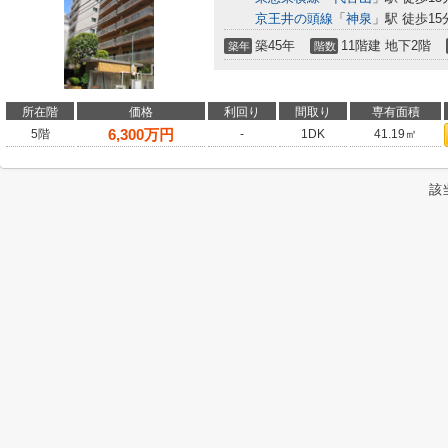
京王井の頭線
「
神泉
」駅 徒歩15
築45年
11階建 地下2階
築年
階数
所在階
価格
利回り
間取り
専有面積
6,300
万円
5階
-
1DK
41.19㎡
該