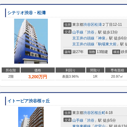
シテリオ渋谷・松濤
東京都
渋谷区
松濤
２丁目12-11
住所
交通
山手線
「
渋谷
」駅 徒歩13分
京王井の頭線
「
神泉
」駅 徒歩6分
京王井の頭線
「
駒場東大前
」駅 
築27年
13階建
鉄
築年
階数
構造
所在階
価格
利回り
間取り
専有面積
3,200
万円
2階
表面3.96%
1R
20.97㎡
イトーピア渋谷桜ヶ丘
東京都
渋谷区
桜丘町
4-18
住所
交通
山手線
「
渋谷
」駅 徒歩5分
東急東横線
「
代官山
」駅 徒歩13