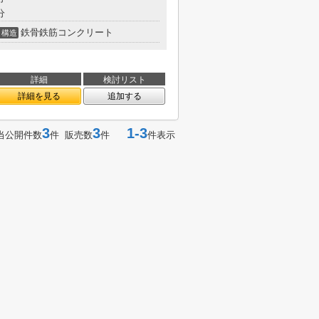
分
鉄骨鉄筋コンクリート
構造
詳細
検討リスト
詳細を見る
追加する
3
3
1-3
当公開件数
件 販売数
件
件表示