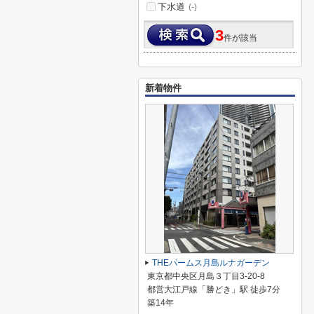
下水道
(-)
3
件が該当
新着物件
THEパームス月島ルナガーデン
東京都中央区月島３丁目3-20-8
都営大江戸線「勝どき」駅 徒歩7分
築14年