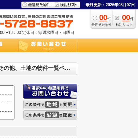
最終更新：2026年08月07日
00
00
件
件
最近見た物件
検討リスト
0〜18：00
定休日：毎週水曜日・日曜日
渋谷駅投資マンション、アパート(棟)、マンション(棟)、ビル、戸建、店舗事務所、その他、土地の物件一覧ページです