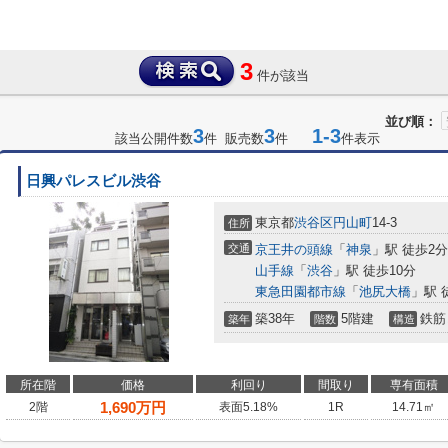
3
件が該当
並び順：
3
3
1-3
該当公開件数
件 販売数
件
件表示
日興パレスビル渋谷
東京都
渋谷区
円山町
14-3
住所
交通
京王井の頭線
「
神泉
」駅 徒歩2分
山手線
「
渋谷
」駅 徒歩10分
東急田園都市線
「
池尻大橋
」駅 
築38年
5階建
鉄筋
築年
階数
構造
所在階
価格
利回り
間取り
専有面積
1,690
万円
2階
表面5.18%
1R
14.71㎡