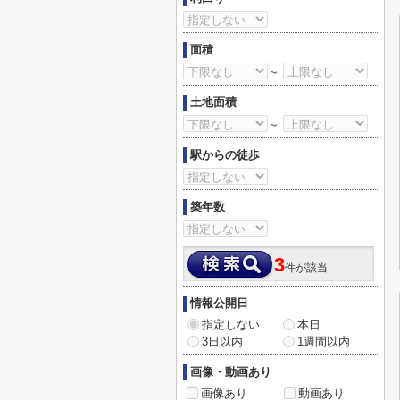
面積
～
土地面積
～
駅からの徒歩
築年数
3
件が該当
情報公開日
指定しない
本日
3日以内
1週間以内
画像・動画あり
画像あり
動画あり