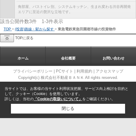
角部屋、バストイレ別、システムキッチン、生まれ変わる渋谷再開発
エリアに至近の贅沢な立地です。
該当公開件数
3
件
1-3
件表示
TOP
>
(投資)路線・駅から探す
>
東急電鉄東急田園都市線の投資物件
TOPに戻る
ホーム
会社概要
お問い合わせ
プライバシーポリシー
|
PCサイト
|
利用規約
|
アクセスマップ
Copyright(c) 株式会社不動産ＢＡＮＫ All rights reserved.
当サイトでは、お客様の当サイト利用状況把握、サービス向上検討を目的と
して、クッキー（Cookie）を使用しています。
詳しくは、当社の
「Cookieの取扱いについて」
をご確認ください。
閉じる