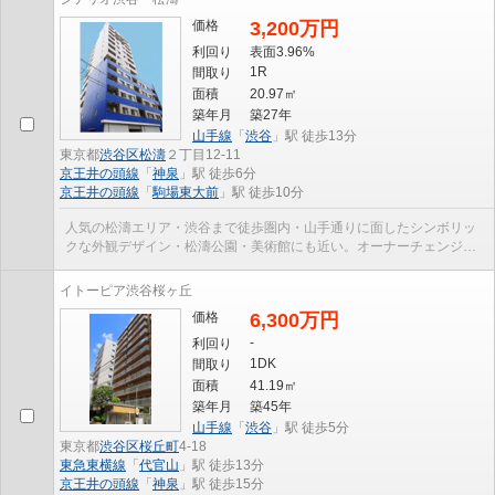
価格
3,200万円
利回り
表面3.96%
1R
間取り
面積
20.97㎡
築年月
築27年
山手線
「
渋谷
」駅 徒歩13分
東京都
渋谷区
松濤
２丁目12-11
京王井の頭線
「
神泉
」駅 徒歩6分
京王井の頭線
「
駒場東大前
」駅 徒歩10分
人気の松濤エリア・渋谷まで徒歩圏内・山手通りに面したシンボリッ
クな外観デザイン・松濤公園・美術館にも近い。オーナーチェンジ物
件（月額賃料：99,000円、年間賃料：1,188,000円、...
イトーピア渋谷桜ヶ丘
価格
6,300万円
-
利回り
1DK
間取り
面積
41.19㎡
築年月
築45年
山手線
「
渋谷
」駅 徒歩5分
東京都
渋谷区
桜丘町
4-18
東急東横線
「
代官山
」駅 徒歩13分
京王井の頭線
「
神泉
」駅 徒歩15分