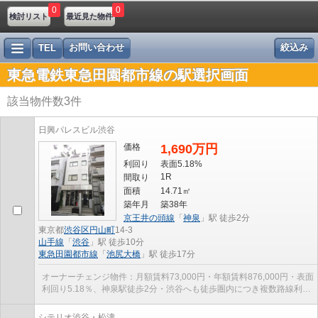
0
0
検討リスト
最近見た物件
お問い合わせ
絞込み
TEL
東急電鉄東急田園都市線の駅選択画面
該当物件数
3
件
日興パレスビル渋谷
価格
1,690万円
利回り
表面5.18%
1R
間取り
面積
14.71㎡
築年月
築38年
京王井の頭線
「
神泉
」駅 徒歩2分
東京都
渋谷区
円山町
14-3
山手線
「
渋谷
」駅 徒歩10分
東急田園都市線
「
池尻大橋
」駅 徒歩17分
オーナーチェンジ物件：月額賃料73,000円・年額賃料876,000円・表面
利回り5.18％、神泉駅徒歩2分・渋谷へも徒歩圏内につき複数路線利用
可能
シテリオ渋谷・松濤