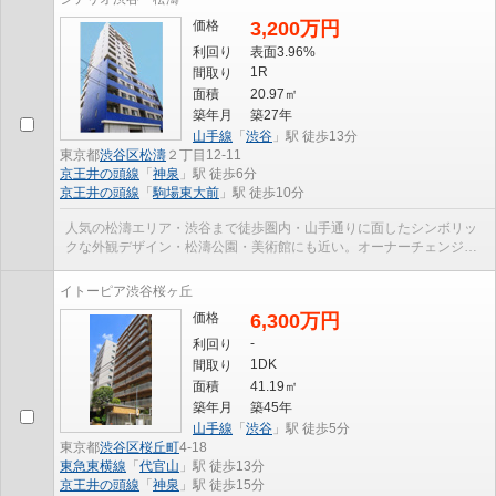
価格
3,200万円
利回り
表面3.96%
1R
間取り
面積
20.97㎡
築年月
築27年
山手線
「
渋谷
」駅 徒歩13分
東京都
渋谷区
松濤
２丁目12-11
京王井の頭線
「
神泉
」駅 徒歩6分
京王井の頭線
「
駒場東大前
」駅 徒歩10分
人気の松濤エリア・渋谷まで徒歩圏内・山手通りに面したシンボリッ
クな外観デザイン・松濤公園・美術館にも近い。オーナーチェンジ物
件（月額賃料：99,000円、年間賃料：1,188,000円、...
イトーピア渋谷桜ヶ丘
価格
6,300万円
-
利回り
1DK
間取り
面積
41.19㎡
築年月
築45年
山手線
「
渋谷
」駅 徒歩5分
東京都
渋谷区
桜丘町
4-18
東急東横線
「
代官山
」駅 徒歩13分
京王井の頭線
「
神泉
」駅 徒歩15分