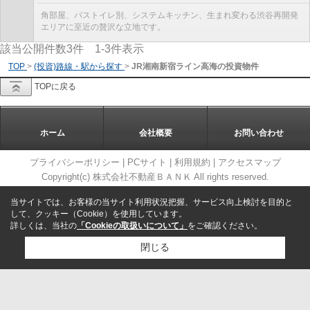
角部屋、バストイレ別、システムキッチン、生まれ変わる渋谷再開発
エリアに至近の贅沢な立地です。
該当公開件数
3
件
1-3
件表示
TOP
>
(投資)路線・駅から探す
>
JR湘南新宿ライン高海の投資物件
TOPに戻る
ホーム
会社概要
お問い合わせ
プライバシーポリシー
|
PCサイト
|
利用規約
|
アクセスマップ
Copyright(c) 株式会社不動産ＢＡＮＫ All rights reserved.
当サイトでは、お客様の当サイト利用状況把握、サービス向上検討を目的と
して、クッキー（Cookie）を使用しています。
詳しくは、当社の
「Cookieの取扱いについて」
をご確認ください。
閉じる