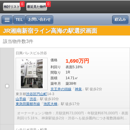
0
0
検討リスト
最近見た物件
お問い合わせ
絞込み
TEL
JR湘南新宿ライン高海の駅選択画面
該当物件数
3
件
日興パレスビル渋谷
価格
1,690万円
利回り
表面5.18%
1R
間取り
面積
14.71㎡
築年月
築38年
京王井の頭線
「
神泉
」駅 徒歩2分
東京都
渋谷区
円山町
14-3
山手線
「
渋谷
」駅 徒歩10分
東急田園都市線
「
池尻大橋
」駅 徒歩17分
オーナーチェンジ物件：月額賃料73,000円・年額賃料876,000円・表面
利回り5.18％、神泉駅徒歩2分・渋谷へも徒歩圏内につき複数路線利用
可能
シテリオ渋谷・松濤