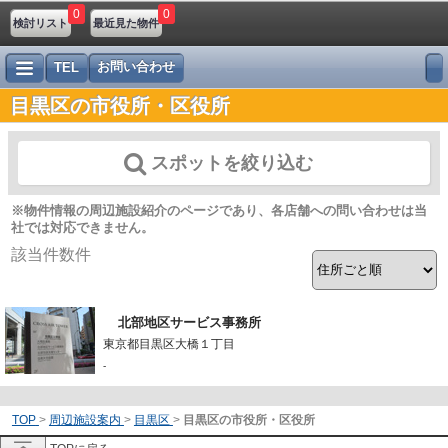
0
0
検討リスト
最近見た物件
お問い合わせ
TEL
目黒区の市役所・区役所
スポットを絞り込む
※物件情報の周辺施設紹介のページであり、各店舗への問い合わせは当
社では対応できません。
該当件数
件
北部地区サービス事務所
東京都目黒区大橋１丁目
-
TOP
>
周辺施設案内
>
目黒区
>
目黒区の市役所・区役所