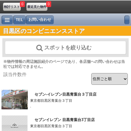
0
0
検討リスト
最近見た物件
お問い合わせ
TEL
目黒区のコンビニエンスストア
スポットを絞り込む
※物件情報の周辺施設紹介のページであり、各店舗への問い合わせは当
社では対応できません。
該当件数
件
セブン-イレブン目黒青葉台３丁目店
東京都目黒区青葉台３丁目
-
セブンイレブン 目黒青葉台3丁目店
東京都目黒区青葉台３丁目