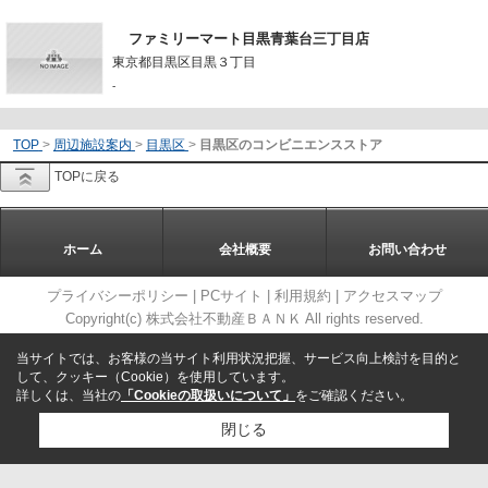
ファミリーマート目黒青葉台三丁目店
東京都目黒区目黒３丁目
-
TOP
>
周辺施設案内
>
目黒区
>
目黒区のコンビニエンスストア
TOPに戻る
ホーム
会社概要
お問い合わせ
プライバシーポリシー
|
PCサイト
|
利用規約
|
アクセスマップ
Copyright(c) 株式会社不動産ＢＡＮＫ All rights reserved.
当サイトでは、お客様の当サイト利用状況把握、サービス向上検討を目的と
して、クッキー（Cookie）を使用しています。
詳しくは、当社の
「Cookieの取扱いについて」
をご確認ください。
閉じる