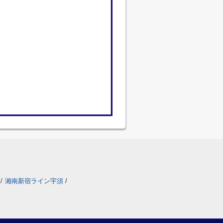
/
湘南新宿ライン宇須
/