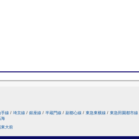
山手線
/
埼京線
/
銀座線
/
半蔵門線
/
副都心線
/
東急東横線
/
東急田園都市線
高海
場東大前