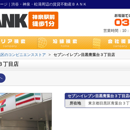
ページ｜渋谷・神泉・松濤周辺の賃貸不動産ＢＡＮＫ
営業時間：10：0
黒区のコンビニエンスストア
>
セブン-イレブン目黒青葉台３丁目店
３丁目店
へ
セブン-イレブン目黒青葉台３丁目店
所在地
東京都目黒区青葉台３丁