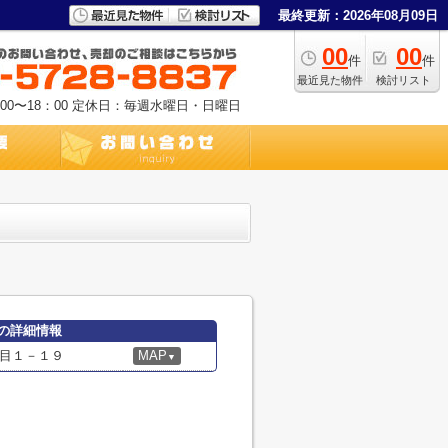
最終更新：2026年08月09日
00
00
件
件
最近見た物件
検討リスト
0〜18：00
定休日：毎週水曜日・日曜日
の詳細情報
目１－１９
MAP
▼