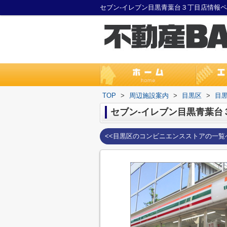
セブン-イレブン目黒青葉台３丁目店情報
TOP
>
周辺施設案内
>
目黒区
>
目
セブン-イレブン目黒青葉台
<<目黒区のコンビニエンスストアの一覧