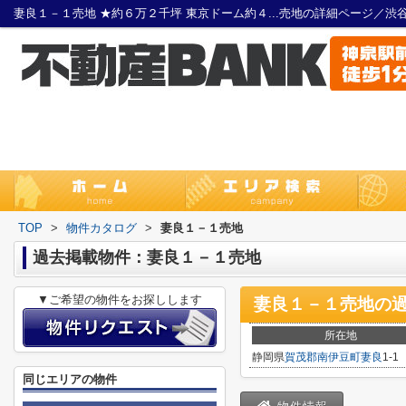
TOP
>
物件カタログ
>
妻良１－１売地
過去掲載物件：妻良１－１売地
▼ご希望の物件をお探しします
妻良１－１売地
の
所在地
静岡県
賀茂郡南伊豆町
妻良
1-1
同じエリアの物件