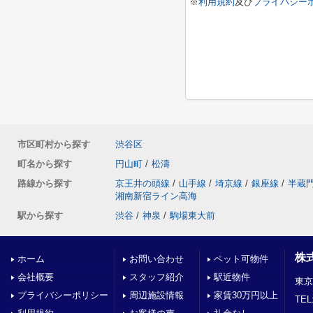
※
利用規約
及び
プライバシー
市区町村から探す
渋谷区
町名から探す
円山町
/
松濤
路線から探す
京王井の頭線
/
山手線
/
埼京線
/
銀座線
/
半蔵
湘南新宿ライン高海
駅から探す
渋谷
/
神泉
/
駒場東大前
株
ホーム
お問い合わせ
ペット可物件
会社概要
スタッフ紹介
駅近物件
東京
プライバシーポリシー
周辺施設情報
家賃30万円以上
TEL