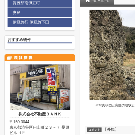
物件情報
賀茂郡南伊豆町
妻良
伊豆急行 伊豆急下田
おすすめ物件
※写真や図と実際の現状と
株式会社不動産ＢＡＮＫ
〒150-0044
東京都渋谷区円山町２３－７ 桑原
【外観】
コメント
ビル １F