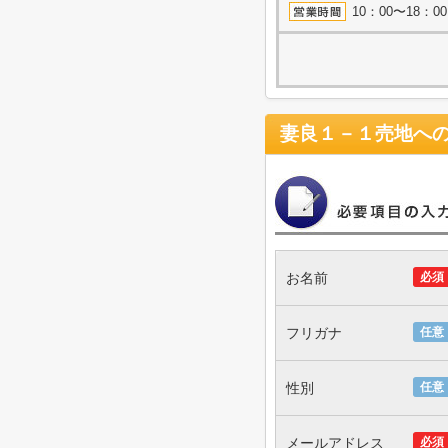
10：00〜18：
妻良１－１売地
へ
お名前
必須
フリガナ
任意
性別
任意
メールアドレス
必須