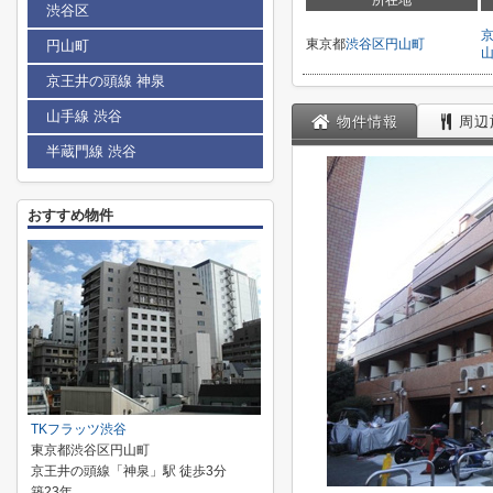
所在地
渋谷区
東京都
渋谷区
円山町
円山町
京王井の頭線 神泉
山手線 渋谷
物件情報
周辺
半蔵門線 渋谷
おすすめ物件
TKフラッツ渋谷
東京都渋谷区円山町
京王井の頭線「神泉」駅 徒歩3分
築23年