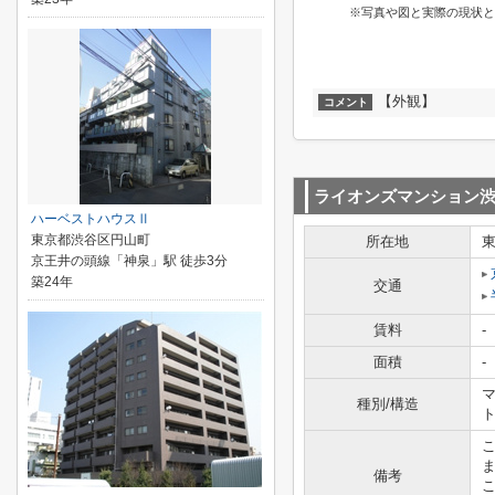
※写真や図と実際の現状と
【外観】
コメント
ライオンズマンション
ハーベストハウスⅡ
東京都渋谷区円山町
所在地
京王井の頭線「神泉」駅 徒歩3分
築24年
交通
賃料
-
面積
-
マ
種別/構造
備考