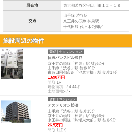
所在地
東京都渋谷区宇田川町１２－１８
山手線 渋谷駅
交通
京王井の頭線 神泉駅
千代田線 代々木公園駅
施設周辺の物件
売買｜中古マンション
日興パレスビル渋谷
京王井の頭線「神泉」駅 徒歩2分
山手線「渋谷」駅 徒歩10分
東急田園都市線「池尻大橋」駅 徒歩17分
1,690万円
間取:
1R
建物面積:
- / 4.44坪
土地面積:
- / -
賃貸｜マンション
アステリオン松濤
山手線「渋谷」駅 徒歩15分
京王井の頭線「神泉」駅 徒歩6分
京王井の頭線「駒場東大前」駅 徒歩9分
26.5万円
間取:
1LDK