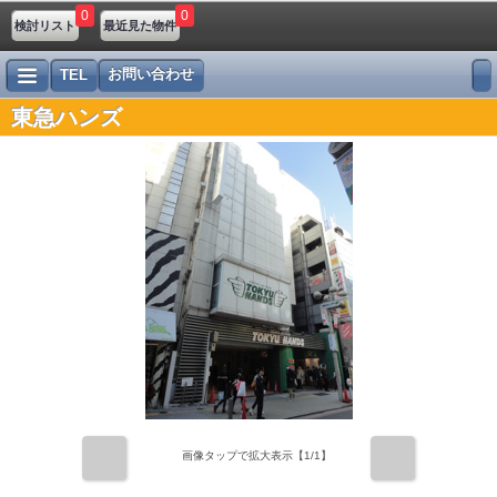
0
0
検討リスト
最近見た物件
お問い合わせ
TEL
東急ハンズ
前
次
画像タップで拡大表示【
1
/1】