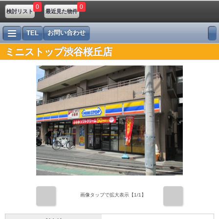
0
0
検討リスト
最近見た物件
お問い合わせ
TEL
ミニストップ渋谷桜丘店
前
次
画像タップで拡大表示【
1
/1】