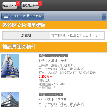
0
0
検討リスト
最近見た物件
お問い合わせ
TEL
渋谷区立松濤美術館
所在地
東京都渋谷区松濤２丁目１４－１４
施設周辺の物件
売買｜中古マンション
シテリオ渋谷・松濤
山手線「渋谷」駅 徒歩13分
京王井の頭線「神泉」駅 徒歩6分
京王井の頭線「駒場東大前」駅 徒歩10分
3,200万円
間取:
1R
建物面積:
- / 6.34坪
土地面積:
- / -
賃貸｜マンション
ハーベストハウスⅡ
京王井の頭線「神泉」駅 徒歩3分