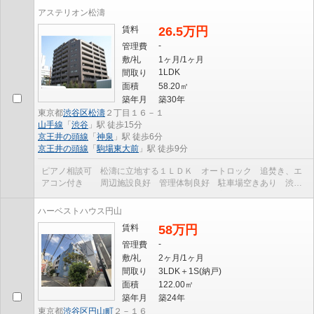
アステリオン松濤
賃料
26.5万円
-
管理費
敷/礼
1ヶ月/1ヶ月
1LDK
間取り
面積
58.20㎡
築年月
築30年
東京都
渋谷区
松濤
２丁目１６－１
山手線
「
渋谷
」駅 徒歩15分
京王井の頭線
「
神泉
」駅 徒歩6分
京王井の頭線
「
駒場東大前
」駅 徒歩9分
ピアノ相談可 松濤に立地する１ＬＤＫ オートロック 追焚き、エ
アコン付き 周辺施設良好 管理体制良好 駐車場空きあり 渋谷
駅、神泉駅二駅利用可 BS／CATV引込み有 宅配BOX...
ハーベストハウス円山
賃料
58万円
-
管理費
敷/礼
2ヶ月/1ヶ月
間取り
3LDK＋1S(納戸)
面積
122.00㎡
築年月
築24年
東京都
渋谷区
円山町
２－１６