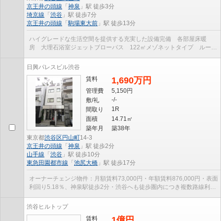
京王井の頭線
「
神泉
」駅 徒歩3分
埼京線
「
渋谷
」駅 徒歩7分
京王井の頭線
「
駒場東大前
」駅 徒歩13分
ハイグレードな生活空間を提供する充実した設備完備 各部屋床暖
房 大理石浴室ジェットブローバス 122㎡メゾネットタイプ ルーフ
バルコニー プライベートな屋上59㎡
日興パレスビル渋谷
賃料
1,690万円
管理費
5,150円
-/-
敷/礼
1R
間取り
面積
14.71㎡
築年月
築38年
東京都
渋谷区
円山町
14-3
京王井の頭線
「
神泉
」駅 徒歩2分
山手線
「
渋谷
」駅 徒歩10分
東急田園都市線
「
池尻大橋
」駅 徒歩17分
オーナーチェンジ物件：月額賃料73,000円・年額賃料876,000円・表面
利回り5.18％、神泉駅徒歩2分・渋谷へも徒歩圏内につき複数路線利用
可能
渋谷ヒルトップ
賃料
1億円