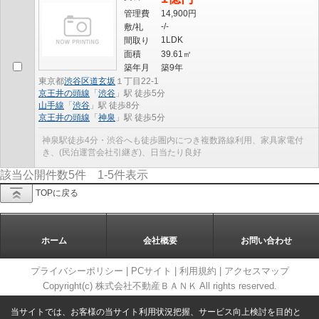
管理費
14,900円
-/-
敷/礼
1LDK
間取り
面積
39.61㎡
築年月
築9年
東京都
渋谷区
道玄坂
１丁目22-1
京王井の頭線
「
渋谷
」駅 徒歩5分
山手線
「
渋谷
」駅 徒歩8分
京王井の頭線
「
神泉
」駅 徒歩5分
神泉駅徒歩4分・渋谷へも徒歩圏内につき複数路線利用、家具家電付
き、(民泊運営会社引継ぎ)、日当たり良好
該当公開件数
5
件
1-5
件表示
TOPに戻る
ホーム
会社概要
お問い合わせ
プライバシーポリシー
|
PCサイト
|
利用規約
|
アクセスマップ
Copyright(c) 株式会社不動産ＢＡＮＫ All rights reserved.
当サイトでは、お客様の当サイト利用状況把握、サービス向上検討を目的と