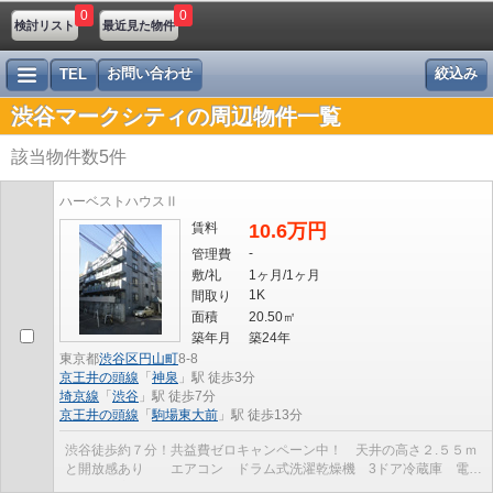
0
0
検討リスト
最近見た物件
お問い合わせ
絞込み
TEL
渋谷マークシティの周辺物件一覧
該当物件数
5
件
ハーベストハウスⅡ
賃料
10.6万円
-
管理費
敷/礼
1ヶ月/1ヶ月
1K
間取り
面積
20.50㎡
築年月
築24年
東京都
渋谷区
円山町
8-8
京王井の頭線
「
神泉
」駅 徒歩3分
埼京線
「
渋谷
」駅 徒歩7分
京王井の頭線
「
駒場東大前
」駅 徒歩13分
渋谷徒歩約７分！共益費ゼロキャンペーン中！ 天井の高さ２.５５ｍ
と開放感あり エアコン ドラム式洗濯乾燥機 3ドア冷蔵庫 電子
レンジ 宅配ボックス オートロック・防犯カメ...