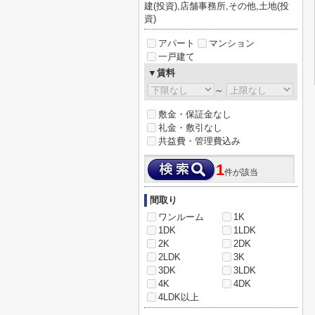
建(投資),店舗事務所,その他,土地(投
資)
アパート
マンション
一戸建て
▼賃料
～
敷金・保証金なし
礼金・敷引なし
共益費・管理費込み
1
件が該当
間取り
ワンルーム
1K
1DK
1LDK
2K
2DK
2LDK
3K
3DK
3LDK
4K
4DK
4LDK以上