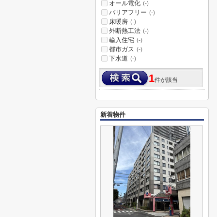
オール電化
(-)
バリアフリー
(-)
床暖房
(-)
外断熱工法
(-)
輸入住宅
(-)
都市ガス
(-)
下水道
(-)
1
件が該当
新着物件