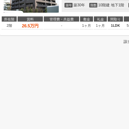
築30年
10階建 地下1階
築年
階数
所在階
賃料
管理費・共益費
敷金
礼金
間取り
26.5
万円
2階
-
1ヶ月
1ヶ月
1LDK
5
該