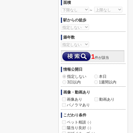
面積
～
駅からの徒歩
築年数
1
件が該当
情報公開日
指定しない
本日
3日以内
1週間以内
画像・動画あり
画像あり
動画あり
パノラマあり
こだわり条件
ペット相談
(-)
陽当り良好
(-)