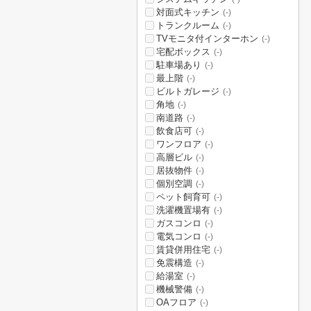
対面式キッチン
(-)
トランクルーム
(-)
TVモニタ付インターホン
(-)
宅配ボックス
(-)
駐車場あり
(-)
最上階
(-)
ビルトガレージ
(-)
角地
(-)
南道路
(-)
飲食店可
(-)
ワンフロア
(-)
高層ビル
(-)
居抜物件
(-)
個別空調
(-)
ペット飼育可
(-)
洗濯機置場有
(-)
ガスコンロ
(-)
電気コンロ
(-)
賃貸併用住宅
(-)
免震構造
(-)
給湯室
(-)
機械警備
(-)
OAフロア
(-)