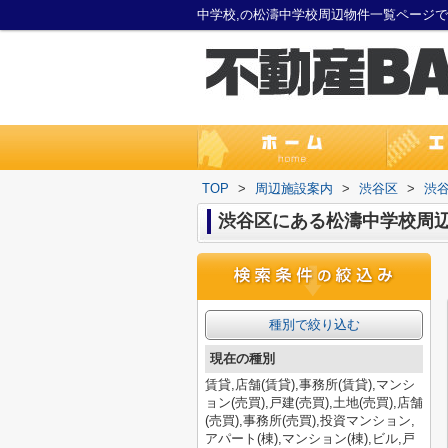
中学校,の松濤中学校周辺物件一覧ページ
TOP
>
周辺施設案内
>
渋谷区
>
渋
渋谷区にある松濤中学校周
種別で絞り込む
現在の種別
賃貸,店舗(賃貸),事務所(賃貸),マンシ
ョン(売買),戸建(売買),土地(売買),店舗
(売買),事務所(売買),投資マンション,
アパート(棟),マンション(棟),ビル,戸