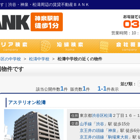
です｜渋谷・神泉・松濤周辺の賃貸不動産ＢＡＮＫ
営業時間：10：0
谷区の中学校
>
松濤中学校
>
松濤中学校の近くの物件
辺物件です
並び順：
1
1
1-1
該当公開件数
件 販売数
件
件表示
アステリオン松濤
東京都
渋谷区
松濤
２丁目１６－
住所
交通
山手線
「
渋谷
」駅 徒歩15分
京王井の頭線
「
神泉
」駅 徒歩6分
京王井の頭線
「
駒場東大前
」駅 