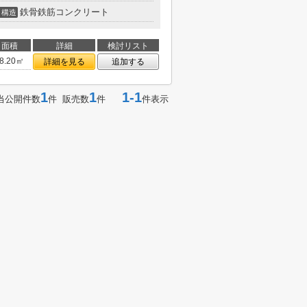
鉄骨鉄筋コンクリート
構造
面積
詳細
検討リスト
8.20㎡
詳細を見る
追加する
1
1
1-1
当公開件数
件 販売数
件
件表示