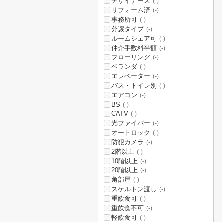
デザイナーズ
(-)
リフォーム済
(-)
事務所可
(-)
分譲タイプ
(-)
ルームシェア可
(-)
仲介手数料半額
(-)
フローリング
(-)
ベランダ
(-)
エレベーター
(-)
バス・トイレ別
(-)
エアコン
(-)
BS
(-)
CATV
(-)
光ファイバー
(-)
オートロック
(-)
防犯カメラ
(-)
2階以上
(-)
10階以上
(-)
20階以上
(-)
角部屋
(-)
スケルトン渡し
(-)
重飲食可
(-)
重飲食不可
(-)
軽飲食可
(-)