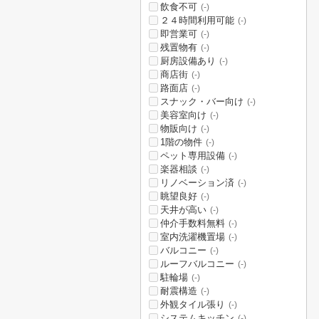
飲食不可
(-)
２４時間利用可能
(-)
即営業可
(-)
残置物有
(-)
厨房設備あり
(-)
商店街
(-)
路面店
(-)
スナック・バー向け
(-)
美容室向け
(-)
物販向け
(-)
1階の物件
(-)
ペット専用設備
(-)
楽器相談
(-)
リノベーション済
(-)
眺望良好
(-)
天井が高い
(-)
仲介手数料無料
(-)
室内洗濯機置場
(-)
バルコニー
(-)
ルーフバルコニー
(-)
駐輪場
(-)
耐震構造
(-)
外観タイル張り
(-)
システムキッチン
(-)