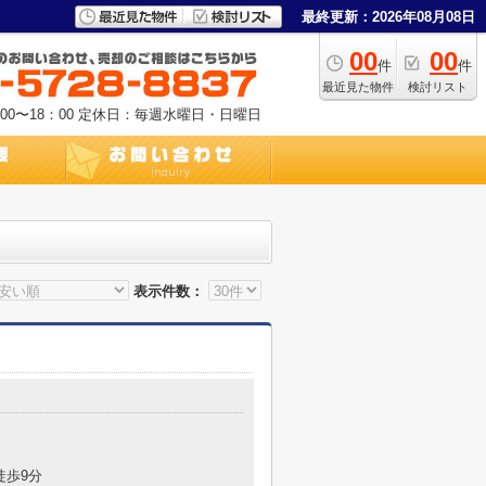
最終更新：2026年08月08日
00
00
件
件
最近見た物件
検討リスト
0〜18：00
定休日：毎週水曜日・日曜日
表示件数：
１
徒歩9分