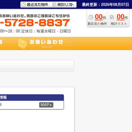
最終更新：2026年08月07日
00
00
件
件
最近見た物件
検討リスト
0〜18：00
定休日：毎週水曜日・日曜日
情報
8
MAP
▼