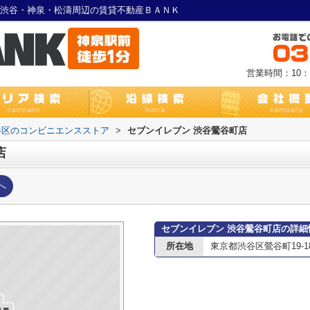
｜渋谷・神泉・松濤周辺の賃貸不動産ＢＡＮＫ
営業時間：10：0
谷区のコンビニエンスストア
>
セブンイレブン 渋谷鶯谷町店
店
へ
セブンイレブン 渋谷鶯谷町店の詳細
所在地
東京都渋谷区鶯谷町19-1