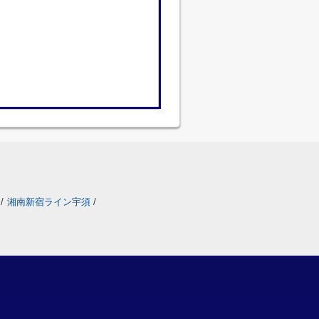
/
湘南新宿ライン宇須
/