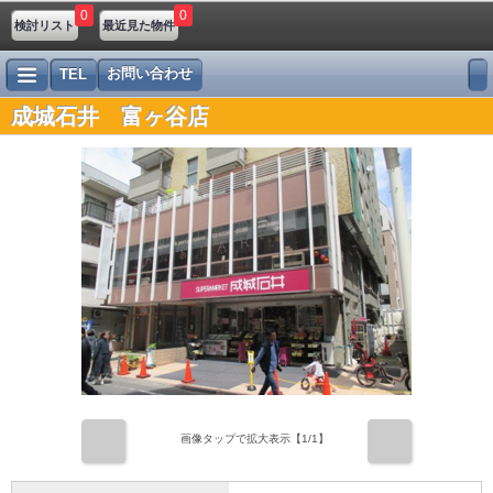
0
0
検討リスト
最近見た物件
お問い合わせ
TEL
成城石井 富ヶ谷店
前
次
画像タップで拡大表示【
1
/1】