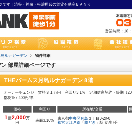
ージです｜渋谷・神泉・松濤周辺の賃貸不動産ＢＡＮＫ
営業時間：10：0
月島ルナガーデン
>
物件詳細
デン 部屋詳細ページです
THEパームス月島ルナガーデン 8階
オーナーチェンジ 賃料３１万円 利回り3.1％ 定期借家契約・終期（20
都税157,400円/年
価格
利回り
所在地/交通
1
2,000
億
万
東京都
中央区
月島
３丁目3-20-8
表面3.10%
円
都営大江戸線
「
勝どき
」駅 徒歩7分