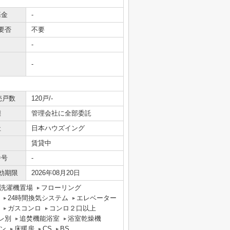
基金
-
要否
不要
-
-
売戸数
120戸/-
態
管理会社に全部委託
社
日本ハウズイング
賃貸中
番号
-
効期限
2026年08月20日
洗濯機置場
フローリング
24時間換気システム
エレベーター
ガスコンロ
コンロ２口以上
レ別
追焚機能浴室
浴室乾燥機
ン
床暖房
CS
BS