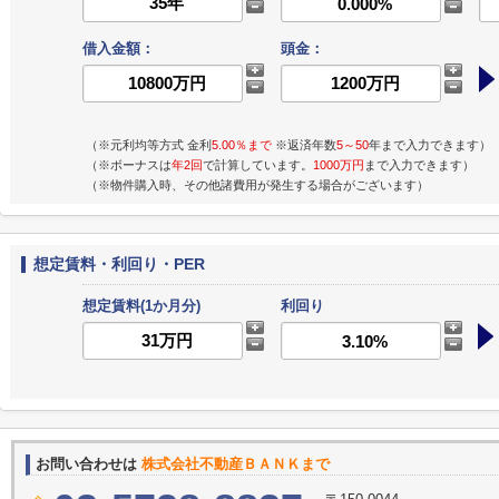
借入金額：
頭金：
（※元利均等方式 金利
5.00％まで
※返済年数
5～50
年まで入力できます）
（※ボーナスは
年2回
で計算しています。
1000万円
まで入力できます）
（※物件購入時、その他諸費用が発生する場合がございます）
想定賃料・利回り・PER
想定賃料(1か月分)
利回り
お問い合わせは
株式会社不動産ＢＡＮＫまで