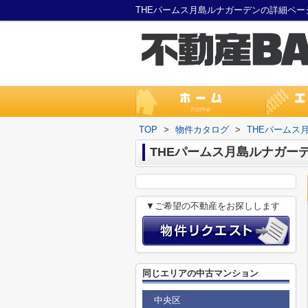
THEパームス月島ルナガーデンの詳細ペ
TOP
>
物件カタログ
>
THEパームス
THEパームス月島ルナガー
▼ご希望の不動産をお探しします
同じエリアの中古マンション
中央区