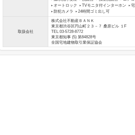
オートロック
TVモニタ付インターホン
宅
防犯カメラ
24時間ゴミ出し可
株式会社不動産ＢＡＮＫ
東京都渋谷区円山町２３－７ 桑原ビル １F
取扱会社
TEL:03-5728-8772
東京都知事 (5) 第84828号
全国宅地建物取引業保証協会