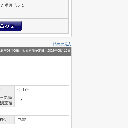
 桑原ビル １F
情報の見方
26年08月06日
次回更新予定日：2026年08月20日
積
63.17㎡
ー面積/
-/-/-
用庭面積
料金
空無/-