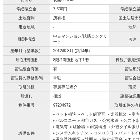
修繕積立金
7,600円
修繕積立
土地権利
所有権
国土法届出
用途地域
-
地勢
中古マンション/鉄筋コンクリ
種別/構造
向き
ート
築年月（築年数）
2012年 8月 (築14年)
所在階/階建
8階/10階建 地下1階
棟総戸数/販
管理組合有無
有
管理形
管理員の勤務形態
常駐
管理会
取引態様
専属専任媒介
現況
引渡し
相談
建築確認
物件番号
97204972
取引条件の有
ペット相談
ペット飼育可
楽器相談
室内
バルコニー
都市ガス
公営水道
公共下水
電気有
駐輪場
耐震構造
外観タイル張り
システムキッチン
コンロ３口
バス・トイ
設備条件
温水洗浄便座
洗面台
独立洗面台
エアコ