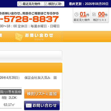
最終更新：2026年08月09日
01
00
件
件
最近見た物件
検討リスト
0〜18：00
定休日：毎週水曜日・日曜日
26年4月28日） 保証会社加入済み 固
間取り/専有面積
8階 2LDK
63.17㎡