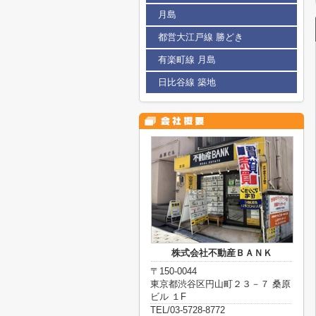
月島
都営大江戸線 勝どき
有楽町線 月島
日比谷線 築地
株式会社不動産ＢＡＮＫ
〒150-0044
東京都渋谷区円山町２３－７ 桑原
ビル １F
TEL/03-5728-8772