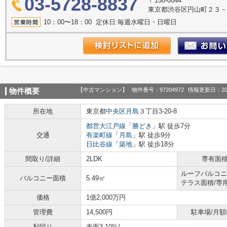
03-5728-8837
〒150-0044
東京都渋谷区円山町２３－７
10：00〜18：00 定休日:毎週水曜日・日曜日
【中古マンション】
物件番号：97204972
情報更新日：20
物件概要
所在地
東京都
中央区
月島
３丁目3-20-8
都営大江戸線
「
勝どき
」駅 徒歩7分
交通
有楽町線
「
月島
」駅 徒歩9分
日比谷線
「
築地
」駅 徒歩18分
間取り/詳細
2LDK
専有面
ルーフバルコニ
バルコニー面積
5.49㎡
テラス面積/専
価格
1億2,000万円
管理費
14,500円
駐車場/月額
利回り
表面3.10%
/-