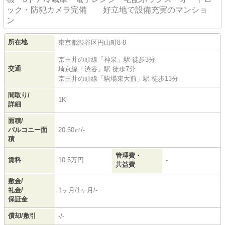
ック・防犯カメラ完備 好立地で設備充実のマンショ
ン
所在地
東京都
渋谷区
円山町
8-8
京王井の頭線
「
神泉
」駅 徒歩3分
交通
埼京線
「
渋谷
」駅 徒歩7分
京王井の頭線
「
駒場東大前
」駅 徒歩13分
間取り/
1K
詳細
面積/
バルコニー面
20.50㎡/-
積
管理費・
賃料
10.6万円
-
共益費
敷金/
礼金/
1ヶ月/1ヶ月/-
保証金
償却/敷引
-/-