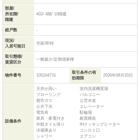
部屋/
所在階/
402/ 4階/ 10階建
階建
総戸数
-
現況/
空家/即時
入居可能日
取引態様/
一般媒介/定期借家権
賃貸区分
取引条件の有
物件番号
105104731
2026年08月20日
効期限
天井が高い
室内洗濯機置場
フローリング
バルコニー
都市ガス
公営水道
公共下水
エレベーター
電気有
駐輪場
家具・家電付き
耐震構造
設備条件
外観タイル張り
IHクッキングヒーター
冷蔵庫あり
コンロ１口
シャワー
エアコン