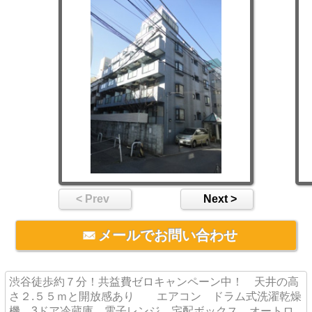
< Prev
Next >
メールでお問い合わせ
渋谷徒歩約７分！共益費ゼロキャンペーン中！ 天井の高
さ２.５５ｍと開放感あり エアコン ドラム式洗濯乾燥
機 3ドア冷蔵庫 電子レンジ 宅配ボックス オートロ