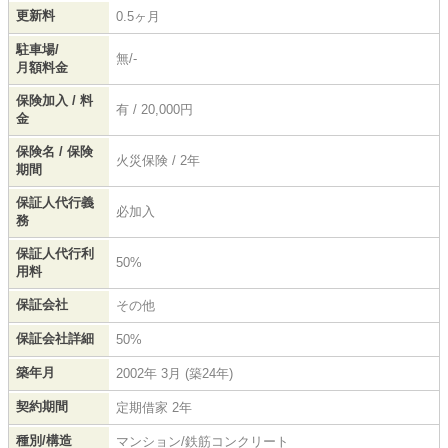
更新料
0.5ヶ月
駐車場/
無/-
月額料金
保険加入 / 料
有 / 20,000円
金
保険名 / 保険
火災保険 / 2年
期間
保証人代行義
必加入
務
保証人代行利
50%
用料
保証会社
その他
保証会社詳細
50%
築年月
2002年 3月 (築24年)
契約期間
定期借家 2年
種別/構造
マンション/鉄筋コンクリート